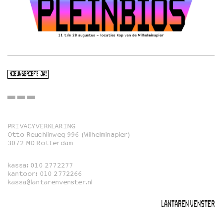
NIEUWSBRIEF? JA!
PRIVACYVERKLARING
Otto Reuchlinweg 996 (Wilhelminapier)
Film
3072 MD Rotterdam
Muziek
kassa:
010 2772277
Familie
kantoor:
010 2772266
kassa@lantarenvenster.nl
Film in English
Rotterdams Open Doek
Queer Cinema