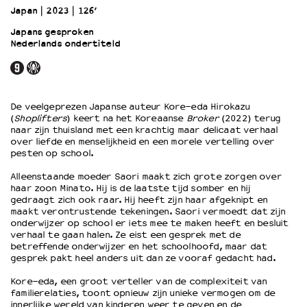
Japan
2023
126’
Japans gesproken
OVER LANTARENVENSTER
Nederlands ondertiteld
Wat we doen
Werken bij
Wie is wie
Word vriend
De veelgeprezen Japanse auteur Kore-eda Hirokazu
(
Shoplifters
) keert na het Koreaanse
Broker
(2022) terug
Historie
naar zijn thuisland met een krachtig maar delicaat verhaal
Partners
over liefde en menselijkheid en een morele vertelling over
Huisregels
pesten op school.
Privacyverklaring
Alleenstaande moeder Saori maakt zich grote zorgen over
Integriteits- en gedragscode
haar zoon Minato. Hij is de laatste tijd somber en hij
gedraagt zich ook raar. Hij heeft zijn haar afgeknipt en
Duurzaamheid
maakt verontrustende tekeningen. Saori vermoedt dat zijn
Culturele boycot Israël
onderwijzer op school er iets mee te maken heeft en besluit
Ruimte voor artistieke vrijheid – VNPF
verhaal te gaan halen. Ze eist een gesprek met de
betreffende onderwijzer en het schoolhoofd, maar dat
gesprek pakt heel anders uit dan ze vooraf gedacht had.
Kore-eda, een groot verteller van de complexiteit van
familierelaties, toont opnieuw zijn unieke vermogen om de
innerlijke wereld van kinderen weer te geven en de