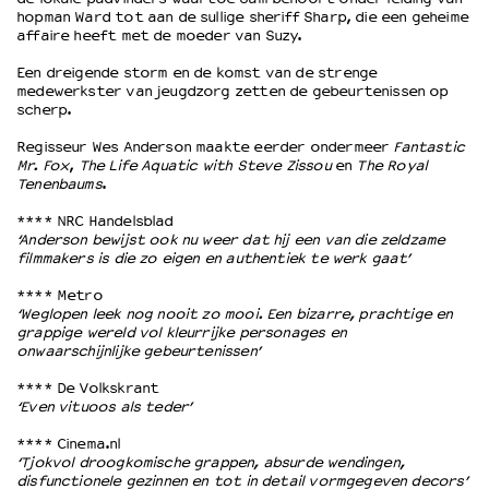
hopman Ward tot aan de sullige sheriff Sharp, die een geheime
affaire heeft met de moeder van Suzy.
OVER LANTARENVENSTER
Een dreigende storm en de komst van de strenge
Wat we doen
medewerkster van jeugdzorg zetten de gebeurtenissen op
scherp.
Werken bij
Wie is wie
Regisseur Wes Anderson maakte eerder ondermeer
Fantastic
Word vriend
Mr. Fox
,
The Life Aquatic with Steve Zissou
en
The Royal
Tenenbaums
.
Historie
Partners
**** NRC Handelsblad
‘Anderson bewijst ook nu weer dat hij een van die zeldzame
Huisregels
filmmakers is die zo eigen en authentiek te werk gaat’
Privacyverklaring
Integriteits- en gedragscode
**** Metro
‘Weglopen leek nog nooit zo mooi. Een bizarre, prachtige en
Duurzaamheid
grappige wereld vol kleurrijke personages en
Culturele boycot Israël
onwaarschijnlijke gebeurtenissen’
Ruimte voor artistieke vrijheid – VNPF
**** De Volkskrant
‘Even vituoos als teder’
**** Cinema.nl
‘Tjokvol droogkomische grappen, absurde wendingen,
disfunctionele gezinnen en tot in detail vormgegeven decors’