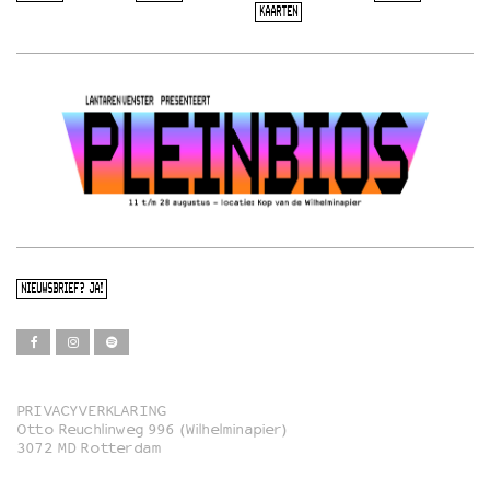
KAARTEN
NIEUWSBRIEF? JA!
PRIVACYVERKLARING
Otto Reuchlinweg 996 (Wilhelminapier)
Film
3072 MD Rotterdam
Muziek