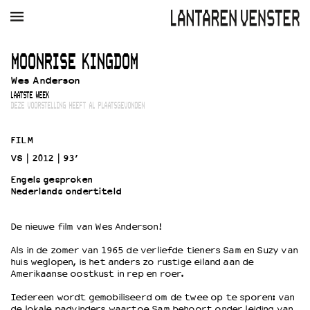
AGENDA
FILM
MUZIEK
RESTAURANT
VERHUUR
MOONRISE KINGDOM
Wes Anderson
Winkelmandje
Zoek
LAATSTE WEEK
DEZE VOORSTELLING HEEFT AL PLAATSGEVONDEN
PLAN JE BEZOEK
Openingstijden & contact
FILM
Bereikbaarheid
VS
2012
93’
Kaartverkoop
Engels gesproken
Nederlands ondertiteld
EDUCATIE
De nieuwe film van Wes Anderson!
Schoolvoorstellingen
Als in de zomer van 1965 de verliefde tieners Sam en Suzy van
Filmprogramma’s Primair Onderwijs
huis weglopen, is het anders zo rustige eiland aan de
Amerikaanse oostkust in rep en roer.
Filmprogramma’s VO/MBO
Speciale educatieprogramma’s
Iedereen wordt gemobiliseerd om de twee op te sporen: van
de lokale padvinders waartoe Sam behoort onder leiding van