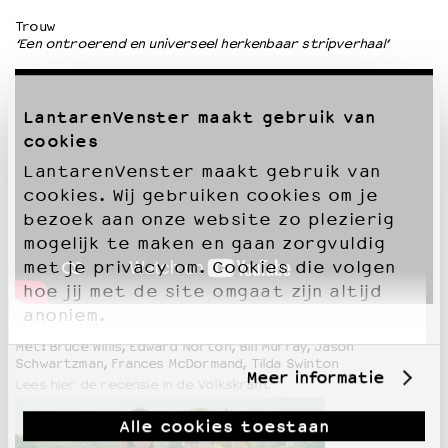
Trouw
‘Een ontroerend en universeel herkenbaar stripverhaal’
LantarenVenster maakt gebruik van
cookies
LantarenVenster maakt gebruik van
cookies. Wij gebruiken cookies om je
bezoek aan onze website zo plezierig
mogelijk te maken en gaan zorgvuldig
met je privacy om. Cookies die volgen
hoe jij met de site omgaat zijn altijd
anoniem.
Met: Bruce Willis, Edward Norton, Bill Murray, Jason
Schwartzman, Frances McDormand, Tilda Swinton
Meer informatie
Lees hier de recensie in de Volkskrant
Alle cookies toestaan