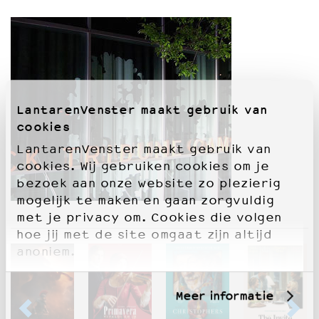
OVER LANTARENVENSTER
Wat we doen
Werken bij
Wie is wie
Word vriend
LantarenVenster maakt gebruik van
Historie
cookies
Partners
LantarenVenster maakt gebruik van
Huisregels
cookies. Wij gebruiken cookies om je
Privacyverklaring
bezoek aan onze website zo plezierig
Integriteits- en gedragscode
mogelijk te maken en gaan zorgvuldig
Duurzaamheid
met je privacy om. Cookies die volgen
Culturele boycot Israël
hoe jij met de site omgaat zijn altijd
Ruimte voor artistieke vrijheid – VNPF
anoniem.
Meer informatie