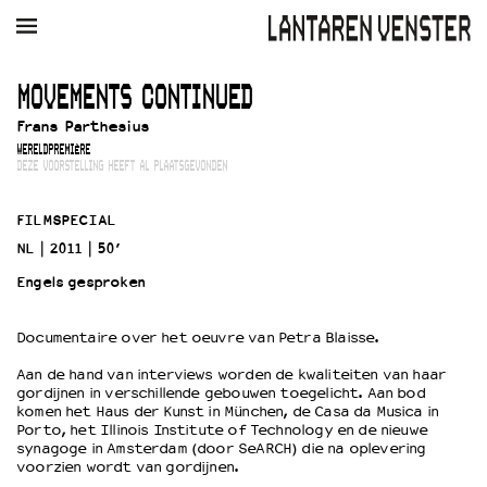
AGENDA
FILM
MUZIEK
RESTAURANT
VERHUUR
MOVEMENTS CONTINUED
Frans Parthesius
Winkelmandje
Zoek
WERELDPREMIÈRE
DEZE VOORSTELLING HEEFT AL PLAATSGEVONDEN
PLAN JE BEZOEK
Openingstijden & contact
FILMSPECIAL
Bereikbaarheid
NL
2011
50’
Kaartverkoop
Engels gesproken
Documentaire over het oeuvre van Petra Blaisse.
EDUCATIE
Aan de hand van interviews worden de kwaliteiten van haar
Schoolvoorstellingen
gordijnen in verschillende gebouwen toegelicht. Aan bod
Filmprogramma’s Primair Onderwijs
komen het Haus der Kunst in München, de Casa da Musica in
Porto, het Illinois Institute of Technology en de nieuwe
Filmprogramma’s VO/MBO
synagoge in Amsterdam (door SeARCH) die na oplevering
Speciale educatieprogramma’s
voorzien wordt van gordijnen.