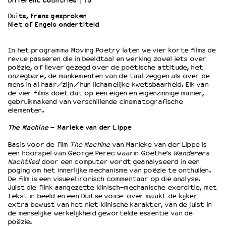
Different countries
75’
Duits, Frans gesproken
Niet of Engels ondertiteld
OVER LANTARENVENSTER
Wat we doen
In het programma Moving Poetry laten we vier korte films de
Werken bij
revue passeren die in beeldtaal en werking zowel iets over
Wie is wie
poëzie, of liever gezegd over de poëtische attitude, het
Word vriend
onzegbare, de mankementen van de taal zeggen als over de
mens in al haar/zijn/hun lichamelijke kwetsbaarheid. Elk van
Historie
de vier films doet dat op een eigen en eigenzinnige manier,
Partners
gebruikmakend van verschillende cinematografische
elementen.
Huisregels
Privacyverklaring
The Machine
– Marieke van der Lippe
Integriteits- en gedragscode
Basis voor de film
The Machine
van Marieke van der Lippe is
Duurzaamheid
een hoorspel van George Perec waarin Goethe’s
Wanderers
Culturele boycot Israël
Nachtlied
door een computer wordt geanalyseerd in een
poging om het innerlijke mechanisme van poëzie te onthullen.
Ruimte voor artistieke vrijheid – VNPF
De film is een visueel ironisch commentaar op die analyse.
Juist die flink aangezette klinisch-mechanische exercitie, met
tekst in beeld en een Duitse voice-over maakt de kijker
extra bewust van het niet klinische karakter, van de juist in
de menselijke werkelijkheid gewortelde essentie van de
poëzie.