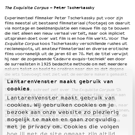
The Exquisite Corpus
– Peter Tscherkassky
Experimenteel filmmaker Peter Tscherkassky put voor zijn
films meestal uit bestaand filmmateriaal (footage) om daaruit
via montage en beeldmanipulatie een nieuwe film op te bouwen
die niet alleen een nieuw verhaal vertelt, maar ook impliciet
uitspraken doet over wat film is en hoe film werkt. Voor
The
Exquisite Corpus
koos Tscherkassky verschillende rushes uit
reclamespots, uit amateurfilmmateriaal en diverse erotische
films voornamelijk uit de jaren 60 en 70. Met de titel verwijst
hij naar de zogenaamde ‘Cadavre exquis-techniek’ een door
de surrealisten in 1925 bedachte methode om met meerdere
makers tekst en beeld te creëren maar dan zo dat degene
die iets toevoegt niet ziet wat de eerdere makers gemaakt
hebben.
LantarenVenster maakt gebruik van
cookies
Tscherkassky schreef zelf over
The Exquisite Corpus
: ‘Ik
concentreerde me vooral op die erotische films; ze zijn aan
LantarenVenster maakt gebruik van
elkaar gerelateerd in die zin dat elke film een compleet
cookies. Wij gebruiken cookies om je
krankzinnig verhaal vertelt dat totaal niet relevant is, maar
uitsluitend bedoeld is om naakte menselijke lichamen te tonen.
bezoek aan onze website zo plezierig
Ik speel op deze houding in door het filmlichaam zelf naar de
mogelijk te maken en gaan zorgvuldig
voorgrond te brengen, wat daarmee het centrale thema
wordt van
The Exquisite Corpus
.’
met je privacy om. Cookies die volgen
hoe jij met de site omgaat zijn altijd