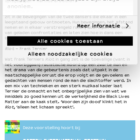
Spiegelingen
– Marinus Groothof
anoniem.
De poëzie in
Spiegelingen
, een dansfilm van Marinus Groothof,
zit in de bewegingen van de twee dansers die elkaar in een
leegstaand gebouw ontmoeten. Hun bewegingen, het afstand
Meer informatie
nemen en in elkaar verstrengeld raken, doorlopen een reeks
van geladen confrontaties en laten zien hoe in dans een
bijzondere rijke poëtische grammatica kan worden herkend.
Alle cookies toestaan
Riot
– Frank Ternier
Alleen noodzakelijke cookies
Wat Frank Terniers
Riot
in gang zet is de toevallige (want in
het voorbijgaan) racistische moord op een zwarte man en
het drama van die gebeurtenis zoals dat uitpakt in de
maatschappelijke onrust die erop volgt en de gevoelens en
gedachten van mensen rond de man die slachtoffer werd. In
een mix van technieken en een sterk muzikaal kader laat
Ternier de onmacht en het onbegrijpelijke zien van wat we
inmiddels zo goed kennen uit de werkelijkheid die Black Lives
Matter aan de kaak stelt. ‘Woorden zijn dood’ klinkt het in
Riot
, ‘alleen het lichaam spreekt’.
Deze voorstelling hoort bij