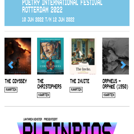
POETRY INTERNATIONAL FESTIVAL
ROTTERDAM 2022
10 JUN 2022 T/M 12 JUN 2022
THE ODYSSEY
THE
THE INVITE
ORPHEUS –
CHRISTOPHERS
ORPHÉE (1950)
KAARTEN
KAARTEN
KAARTEN
KAARTEN