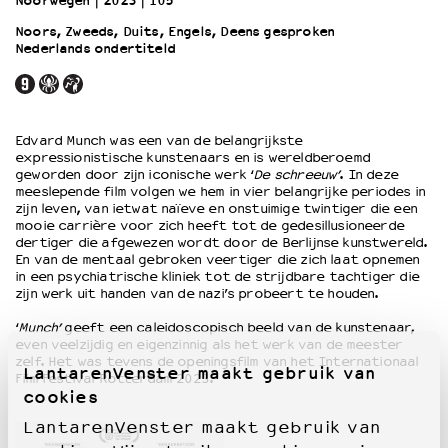
Noorwegen
2023
105’
Noors, Zweeds, Duits, Engels, Deens gesproken
Nederlands ondertiteld
OVER LANTARENVENSTER
Wat we doen
Werken bij
Wie is wie
Edvard Munch was een van de belangrijkste
Word vriend
expressionistische kunstenaars en is wereldberoemd
Historie
geworden door zijn iconische werk ‘
De schreeuw’
. In deze
meeslepende film volgen we hem in vier belangrijke periodes in
Partners
zijn leven, van ietwat naïeve en onstuimige twintiger die een
Huisregels
mooie carrière voor zich heeft tot de gedesillusioneerde
dertiger die afgewezen wordt door de Berlijnse kunstwereld.
Privacyverklaring
En van de mentaal gebroken veertiger die zich laat opnemen
Integriteits- en gedragscode
in een psychiatrische kliniek tot de strijdbare tachtiger die
Duurzaamheid
zijn werk uit handen van de nazi’s probeert te houden.
Culturele boycot Israël
‘
Munch’
geeft een caleidoscopisch beeld van de kunstenaar,
Ruimte voor artistieke vrijheid – VNPF
even veelzijdig en eigenzinnig als het werk van de meester
zelf. Het was tevens de openingsfilm van het Internationaal
LantarenVenster maakt gebruik van
Film Festival Rotterdam 2023.
cookies
LantarenVenster maakt gebruik van