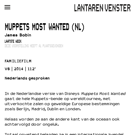
AGENDA
FILM
MUZIEK
RESTAURANT
VERHUUR
MUPPETS MOST WANTED (NL)
James Bobin
Winkelmandje
Zoek
LAATSTE WEEK
DEZE VOORSTELLING HEEFT AL PLAATSGEVONDEN
PLAN JE BEZOEK
Openingstijden & contact
FAMILIEFILM
Bereikbaarheid
VS
2014
112’
Kaartverkoop
Nederlands gesproken
In de Nederlandse versie van Disneys
Muppets Most Wanted
EDUCATIE
gaat de hele Muppets-bende op wereldtournee, met
uitverkochte zalen op geweldige Europese bestemmingen
Schoolvoorstellingen
zoals Berlijn, Madrid, Dublin en Londen.
Filmprogramma’s Primair Onderwijs
Helaas worden ze aan de andere kant van de oceaan ook
Filmprogramma’s VO/MBO
achtervolgd door ongeluk.
Speciale educatieprogramma’s
Totaal onwetend belanden ze in een internationale zwendel