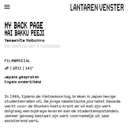
AGENDA
FILM
MUZIEK
RESTAURANT
VERHUUR
MY BACK PAGE
MAI BAKKU PEEJI
Winkelmandje
Zoek
Yamashita Nobuhiro
DEZE VOORSTELLING HEEFT AL PLAATSGEVONDEN
PLAN JE BEZOEK
Openingstijden & contact
FILMSPECIAL
Bereikbaarheid
JP
2011
141’
Kaartverkoop
Japans gesproken
Engels ondertiteld
EDUCATIE
In 1969, tijdens de Vietnamoorlog, breken in Japan hevige
Schoolvoorstellingen
studentenrellen uit. De jonge idealistische journalist Sawada
werkt voor de Shunkan Asato krant en wil met zijn werk
Filmprogramma’s Primair Onderwijs
dolgraag een bijdrage leveren aan de studentenopstanden.
Filmprogramma’s VO/MBO
Jammer genoeg bestaat zijn werk voornamelijk uit saai
assisterend werk.
Speciale educatieprogramma’s