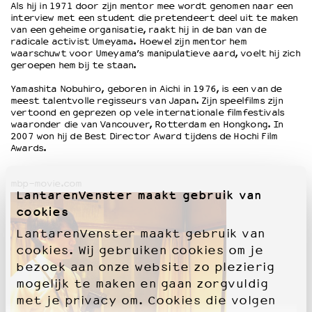
Als hij in 1971 door zijn mentor mee wordt genomen naar een
interview met een student die pretendeert deel uit te maken
van een geheime organisatie, raakt hij in de ban van de
OVER LANTARENVENSTER
radicale activist Umeyama. Hoewel zijn mentor hem
waarschuwt voor Umeyama’s manipulatieve aard, voelt hij zich
Wat we doen
geroepen hem bij te staan.
Werken bij
Wie is wie
Yamashita Nobuhiro, geboren in Aichi in 1976, is een van de
meest talentvolle regisseurs van Japan. Zijn speelfilms zijn
Word vriend
vertoond en geprezen op vele internationale filmfestivals
Historie
waaronder die van Vancouver, Rotterdam en Hongkong. In
2007 won hij de Best Director Award tijdens de Hochi Film
Partners
Awards.
Huisregels
Privacyverklaring
mbp-movie.com
Integriteits- en gedragscode
LantarenVenster maakt gebruik van
Duurzaamheid
cookies
Culturele boycot Israël
LantarenVenster maakt gebruik van
Ruimte voor artistieke vrijheid – VNPF
cookies. Wij gebruiken cookies om je
bezoek aan onze website zo plezierig
mogelijk te maken en gaan zorgvuldig
met je privacy om. Cookies die volgen