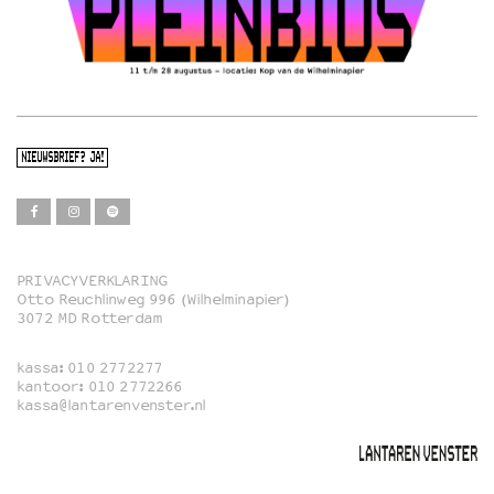
NIEUWSBRIEF? JA!
PRIVACYVERKLARING
Otto Reuchlinweg 996 (Wilhelminapier)
Film
3072 MD Rotterdam
Muziek
kassa:
010 2772277
Familie
kantoor:
010 2772266
kassa@lantarenvenster.nl
Film in English
Rotterdams Open Doek
Queer Cinema