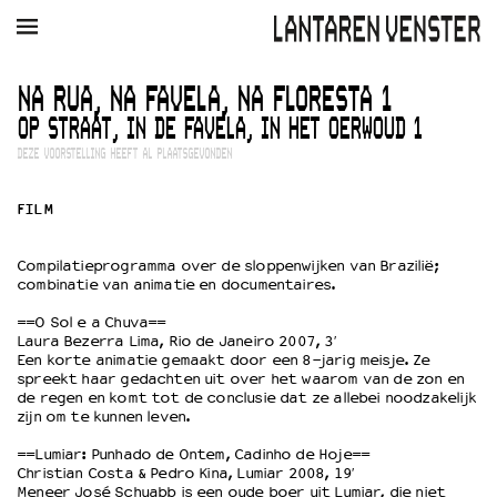
AGENDA
FILM
MUZIEK
RESTAURANT
VERHUUR
NA RUA, NA FAVELA, NA FLORESTA 1
OP STRAAT, IN DE FAVELA, IN HET OERWOUD 1
Winkelmandje
Zoek
DEZE VOORSTELLING HEEFT AL PLAATSGEVONDEN
PLAN JE BEZOEK
FILM
Openingstijden & contact
Bereikbaarheid
Compilatieprogramma over de sloppenwijken van Brazilië;
Kaartverkoop
combinatie van animatie en documentaires.
==O Sol e a Chuva==
Laura Bezerra Lima, Rio de Janeiro 2007, 3′
Een korte animatie gemaakt door een 8-jarig meisje. Ze
EDUCATIE
spreekt haar gedachten uit over het waarom van de zon en
Schoolvoorstellingen
de regen en komt tot de conclusie dat ze allebei noodzakelijk
zijn om te kunnen leven.
Filmprogramma’s Primair Onderwijs
Filmprogramma’s VO/MBO
==Lumiar: Punhado de Ontem, Cadinho de Hoje==
Speciale educatieprogramma’s
Christian Costa & Pedro Kina, Lumiar 2008, 19′
Meneer José Schuabb is een oude boer uit Lumiar, die niet