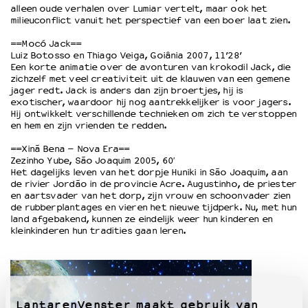
alleen oude verhalen over Lumiar vertelt, maar ook het
milieuconflict vanuit het perspectief van een boer laat zien.
OVER LANTARENVENSTER
==Mocó Jack==
Wat we doen
Luiz Botosso en Thiago Veiga, Goiânia 2007, 11’28’
Een korte animatie over de avonturen van krokodil Jack, die
Werken bij
zichzelf met veel creativiteit uit de klauwen van een gemene
Wie is wie
jager redt. Jack is anders dan zijn broertjes, hij is
exotischer, waardoor hij nog aantrekkelijker is voor jagers.
Word vriend
Hij ontwikkelt verschillende technieken om zich te verstoppen
Historie
en hem en zijn vrienden te redden.
Partners
==Xinã Bena – Nova Era==
Huisregels
Zezinho Yube, São Joaquim 2005, 60′
Privacyverklaring
Het dagelijks leven van het dorpje Huniki in São Joaquim, aan
de rivier Jordão in de provincie Acre. Augustinho, de priester
Integriteits- en gedragscode
en aartsvader van het dorp, zijn vrouw en schoonvader zien
Duurzaamheid
de rubberplantages en vieren het nieuwe tijdperk. Nu, met hun
Culturele boycot Israël
land afgebakend, kunnen ze eindelijk weer hun kinderen en
kleinkinderen hun tradities gaan leren.
Ruimte voor artistieke vrijheid – VNPF
LantarenVenster maakt gebruik van