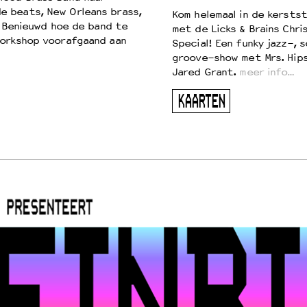
e beats, New Orleans brass,
Kom helemaal in de kersts
. Benieuwd hoe de band te
met de Licks & Brains Chri
workshop voorafgaand aan
Special! Een funky jazz-, s
groove-show met Mrs. Hip
Jared Grant.
meer info…
KAARTEN