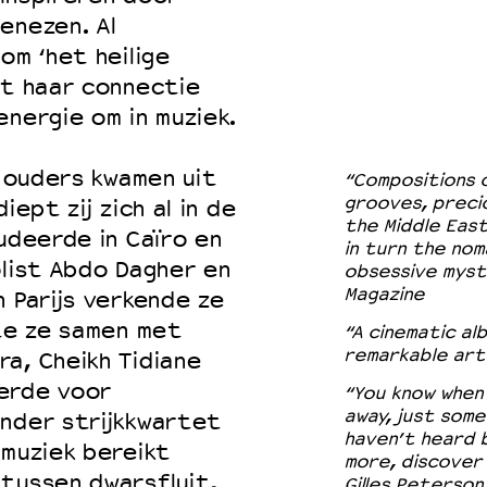
enezen. Al
om ‘het heilige
it haar connectie
energie om in muziek.
r ouders kwamen uit
“Compositions o
grooves, precio
iept zij zich al in de
the Middle East
udeerde in Caïro en
in turn the nom
olist Abdo Dagher en
obsessive mysti
Magazine
 Parijs verkende ze
kte ze samen met
“A cinematic al
remarkable arti
a, Cheikh Tidiane
erde voor
“You know when 
away, just some
onder strijkkwartet
haven’t heard 
 muziek bereikt
more, discover 
tussen dwarsfluit,
Gilles Peterson