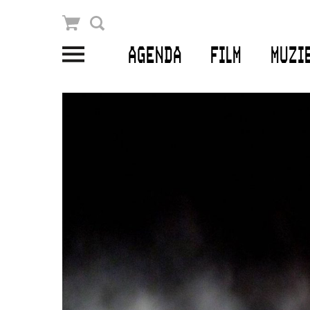
Winkelmandje
Zoek
AGENDA
FILM
MUZI
PLAN JE BEZOEK
Openingstijden & contact
Bereikbaarheid
Kaartverkoop
EDUCATIE
Schoolvoorstellingen
Filmprogramma’s Primair Onderwijs