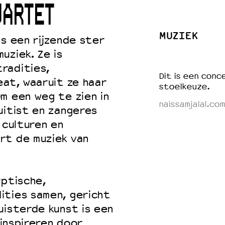
UARTET
MUZIEK
is een rijzende ster
 VNPF
uziek. Ze is
radities,
Dit is een conce
eat, waaruit ze haar
stoelkeuze.
m een weg te zien in
naissamjalal.com
uitist en zangeres
 culturen en
rt de muziek van
ptische,
ities samen, gericht
uisterde kunst is een
 inspireren door