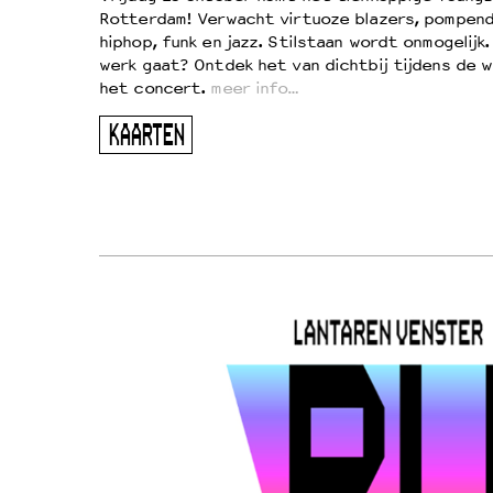
Rotterdam! Verwacht virtuoze blazers, pompend
!
hiphop, funk en jazz. Stilstaan wordt onmogelijk
vond
werk gaat? Ontdek het van dichtbij tijdens de 
kers
het concert.
meer info…
ugen
KAARTEN