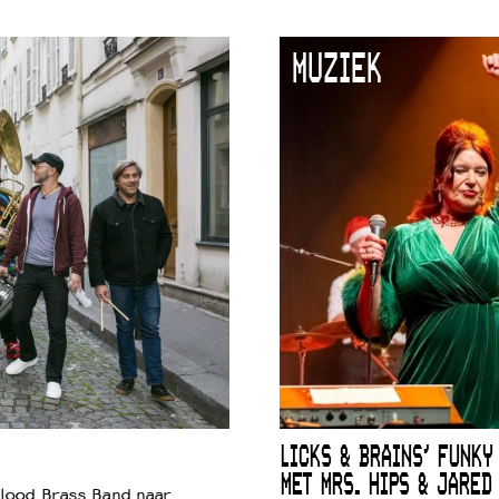
MUZIEK
LICKS & BRAINS’ FUNKY
MET MRS. HIPS & JARED
lood Brass Band naar