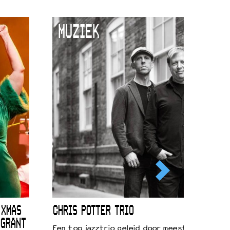
MUZIEK
 XMAS
CHRIS POTTER TRIO
 GRANT
Een top jazztrio geleid door meestersaxofonis