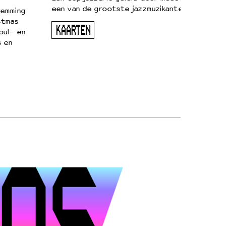
een van de grootste jazzmuzikanten van zijn g
temming
stmas
KAARTEN
oul- en
s en