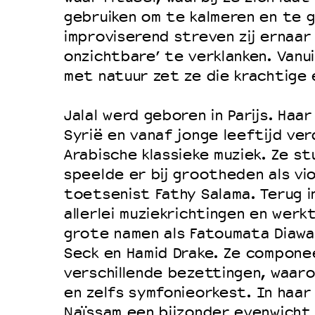
gebruiken om te kalmeren en te g
improviserend streven zij ernaar 
onzichtbare’ te verklanken. Vanu
met natuur zet ze die krachtige 
Jalal werd geboren in Parijs. Haa
Syrië en vanaf jonge leeftijd verd
Arabische klassieke muziek. Ze st
speelde er bij grootheden als vi
toetsenist Fathy Salama. Terug in
allerlei muziekrichtingen en wer
grote namen als Fatoumata Diawar
Seck en Hamid Drake. Ze compone
verschillende bezettingen, waar
en zelfs symfonieorkest. In haar
Naïssam een bijzonder evenwicht 