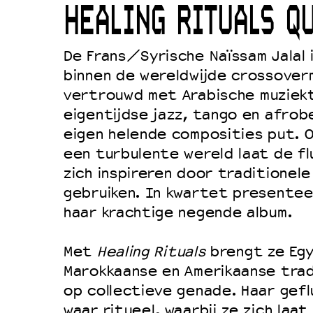
HEALING RITUALS Q
Duurzaamheid
Culturele boycot Israël
De Frans/Syrische Naïssam Jalal 
Ruimte voor artistieke vrijheid –
binnen de wereldwijde crossoverm
vertrouwd met Arabische muziekt
eigentijdse jazz, tango en afrob
eigen helende composities put. O
een turbulente wereld laat de fl
zich inspireren door traditionele
gebruiken. In kwartet presentee
haar krachtige negende album.
Met
Healing Rituals
brengt ze Egy
Marokkaanse en Amerikaanse trad
op collectieve genade. Haar gefl
waar ritueel, waarbij ze zich laat