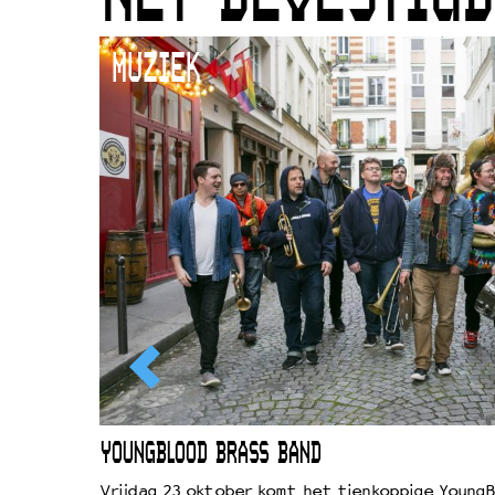
MUZIEK
EWOUD
YOUNGBLOOD BRASS BAND
d
Vrijdag 23 oktober komt het tienkoppige YoungB