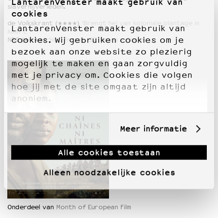
LantarenVenster maakt gebruik van
slavernijverleden.
cookies
de Volkskrant (★★★★)
‘Brengt hel van koloniale plantage in
LantarenVenster maakt gebruik van
kaart’
cookies. Wij gebruiken cookies om je
NRC (★★★★)
‘Het Franse
‘12 Years a Slave
’
bezoek aan onze website zo plezierig
mogelijk te maken en gaan zorgvuldig
met je privacy om. Cookies die volgen
hoe jij met de site omgaat zijn altijd
anoniem.
Meer informatie
Alle cookies toestaan
Alleen noodzakelijke cookies
Onderdeel van
Month of European Film