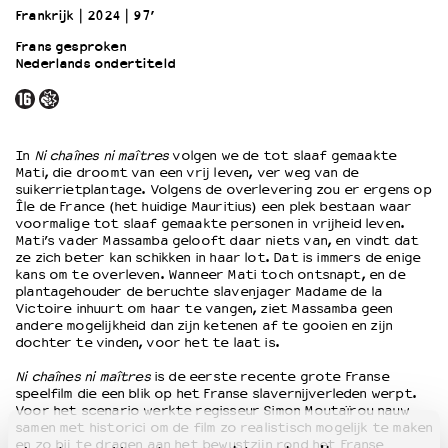
Frankrijk
2024
97’
Frans gesproken
OVER LANTARENVENSTER
Nederlands ondertiteld
Wat we doen
Werken bij
Wie is wie
Word vriend
In
Ni chaînes ni maîtres
volgen we de tot slaaf gemaakte
Mati, die droomt van een vrij leven, ver weg van de
Historie
suikerrietplantage. Volgens de overlevering zou er ergens op
Partners
Île de France (het huidige Mauritius) een plek bestaan waar
Huisregels
voormalige tot slaaf gemaakte personen in vrijheid leven.
Mati’s vader Massamba gelooft daar niets van, en vindt dat
Privacyverklaring
ze zich beter kan schikken in haar lot. Dat is immers de enige
Integriteits- en gedragscode
kans om te overleven. Wanneer Mati toch ontsnapt, en de
plantagehouder de beruchte slavenjager Madame de la
Duurzaamheid
Victoire inhuurt om haar te vangen, ziet Massamba geen
Culturele boycot Israël
andere mogelijkheid dan zijn ketenen af te gooien en zijn
Ruimte voor artistieke vrijheid – VNPF
dochter te vinden, voor het te laat is.
Ni chaînes ni maîtres
is de eerste recente grote Franse
speelfilm die een blik op het Franse slavernijverleden werpt.
Voor het scenario werkte regisseur Simon Moutaïrou nauw
samen met historici om de film zo realistisch mogelijk te maken
en zo bij te dragen aan het bewustzijn rond het Franse