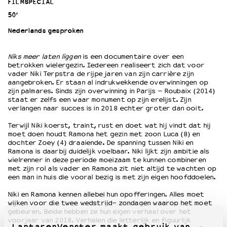
FILMSPECIAL
50’
OVER LANTARENVENSTER
Nederlands gesproken
Wat we doen
Werken bij
Niks meer laten liggen
is een documentaire over een
Wie is wie
betrokken wielergezin. Iedereen realiseert zich dat voor
vader Niki Terpstra de rijpe jaren van zijn carrière zijn
Word vriend
aangebroken. Er staan al indrukwekkende overwinningen op
Historie
zijn palmares. Sinds zijn overwinning in Parijs – Roubaix (2014)
staat er zelfs een waar monument op zijn erelijst. Zijn
Partners
verlangen naar succes is in 2018 echter groter dan ooit.
Huisregels
Privacyverklaring
Terwijl Niki koerst, traint, rust en doet wat hij vindt dat hij
moet doen houdt Ramona het gezin met zoon Luca (8) en
Integriteits- en gedragscode
dochter Zoey (4) draaiende. De spanning tussen Niki en
Duurzaamheid
Ramona is daarbij duidelijk voelbaar. Niki lijkt zijn ambitie als
wielrenner in deze periode moeizaam te kunnen combineren
Culturele boycot Israël
met zijn rol als vader en Ramona zit niet altijd te wachten op
Ruimte voor artistieke vrijheid – VNPF
een man in huis die vooral bezig is met zijn eigen hoofddoelen.
Niki en Ramona kennen allebei hun opofferingen. Alles moet
wijken voor die twee wedstrijd- zondagen waarop het moet
gebeuren. Beide hebben ze hun eigen verhaal over het
voorjaar van 2018. Verhalen die letterlijk en figuurlijk
LantarenVenster maakt gebruik van