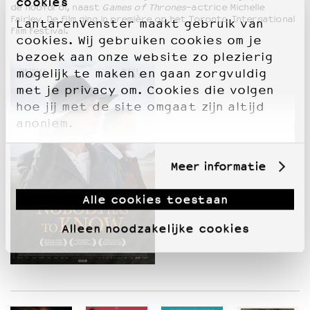
cookies
de hoofdrol, naast
Games of Thrones
-actrice Michelle
Fairley. De film ging in première op het Toronto International
LantarenVenster maakt gebruik van
Film Festival.
cookies. Wij gebruiken cookies om je
bezoek aan onze website zo plezierig
mogelijk te maken en gaan zorgvuldig
met je privacy om. Cookies die volgen
hoe jij met de site omgaat zijn altijd
anoniem.
Meer informatie
Alle cookies toestaan
Alleen noodzakelijke cookies