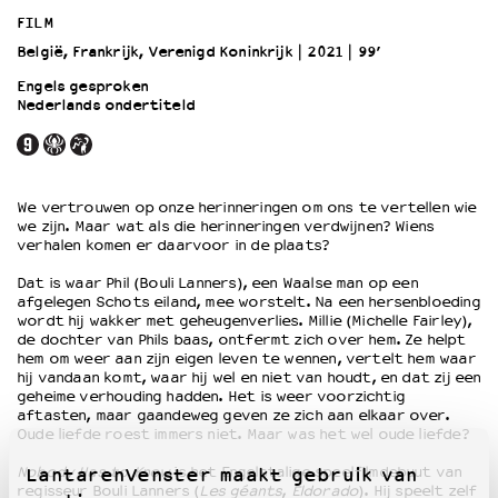
FILM
België, Frankrijk, Verenigd Koninkrijk
2021
99’
OVER LANTARENVENSTER
Wat we doen
Engels gesproken
Nederlands ondertiteld
Werken bij
Wie is wie
Word vriend
Historie
We vertrouwen op onze herinneringen om ons te vertellen wie
Partners
we zijn. Maar wat als die herinneringen verdwijnen? Wiens
verhalen komen er daarvoor in de plaats?
Huisregels
Privacyverklaring
Dat is waar Phil (Bouli Lanners), een Waalse man op een
Integriteits- en gedragscode
afgelegen Schots eiland, mee worstelt. Na een hersenbloeding
wordt hij wakker met geheugenverlies. Millie (Michelle Fairley),
Duurzaamheid
de dochter van Phils baas, ontfermt zich over hem. Ze helpt
Culturele boycot Israël
hem om weer aan zijn eigen leven te wennen, vertelt hem waar
hij vandaan komt, waar hij wel en niet van houdt, en dat zij een
Ruimte voor artistieke vrijheid – VNPF
geheime verhouding hadden. Het is weer voorzichtig
aftasten, maar gaandeweg geven ze zich aan elkaar over.
Oude liefde roest immers niet. Maar was het wel oude liefde?
Nobody Has to Know
is het Engelstalige speelfilmdebuut van
LantarenVenster maakt gebruik van
regisseur Bouli Lanners (
Les géants
,
Eldorado
). Hij speelt zelf