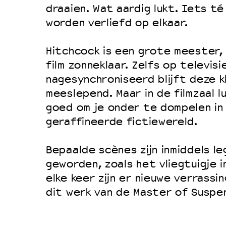
draaien. Wat aardig lukt. Iets té
Duurzaamheid
worden verliefd op elkaar.
Culturele boycot Israël
Ruimte voor artistieke vrijheid –
Hitchcock is een grote meester, 
film zonneklaar. Zelfs op televisi
nagesynchroniseerd blijft deze k
meeslepend. Maar in de filmzaal 
goed om je onder te dompelen in
geraffineerde fictiewereld.
Bepaalde scènes zijn inmiddels l
geworden, zoals het vliegtuigje i
elke keer zijn er nieuwe verrassi
dit werk van de Master of Suspe