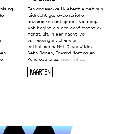
alsing
Een ongemakkelijk etentje met hun
der
luidruchtige, excentrieke
bovenburen ontspoort volledig.
Wat begint als een confrontatie,
mondt uit in een nacht vol
n
verrassingen, chaos en
onthullingen. Met Olivia Wilde,
een
Seth Rogen, Edward Norton en
te
Penelope Cruz.
meer info…
KAARTEN