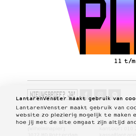
NIEUWSBRIEF? JA!
LantarenVenster maakt gebruik van coo
LantarenVenster maakt gebruik van cook
website zo plezierig mogelijk te maken 
PRIVACYVERKLARING
hoe jij met de site omgaat zijn altijd an
Otto Reuchlinweg 996
kassa:
010 27
Film
(Wilhelminapier)
kantoor:
010 
3072 MD Rotterdam
kassa@lantare