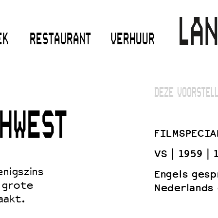
EK
RESTAURANT
VERHUUR
DEZE VOORSTELL
HWEST
FILMSPECIA
VS
1959
enigszins
Engels gesp
 grote
Nederlands 
aakt.