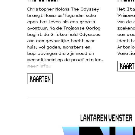
k je de
Christopher Nolans The Odyssey
Het Ita
aires
brengt Homerus' legendarische
'Primave
on
epos tot leven als een groots
van de 
…
avontuur. Na de Trojaanse Oorlog
zoekende
begint de Griekse held Odysseus
een wee
aan een gevaarlijke tocht naar
identit
huis, vol goden, monsters en
Antonio
beproevingen die zijn moed en
Venetië
menselijkheid op de proef stellen.
KAART
meer info…
KAARTEN