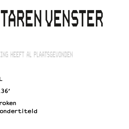
ING HEEFT AL PLAATSGEVONDEN
L
136’
roken
ondertiteld