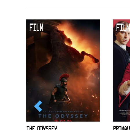
FILM
FILM
ICL
THE ODYSSEY
PRIMAV