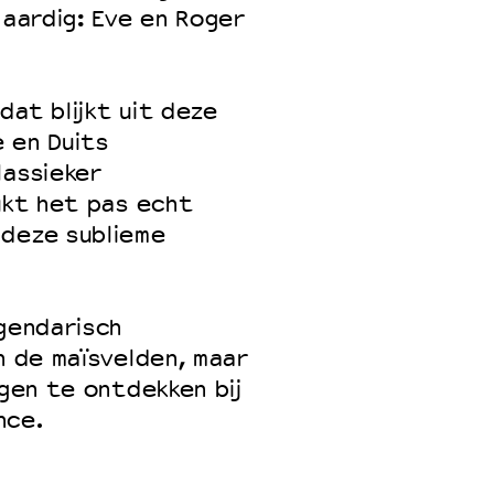
 aardig: Eve en Roger
 VNPF
dat blijkt uit deze
e en Duits
lassieker
lukt het pas echt
 deze sublieme
egendarisch
n de maïsvelden, maar
ngen te ontdekken bij
nce.