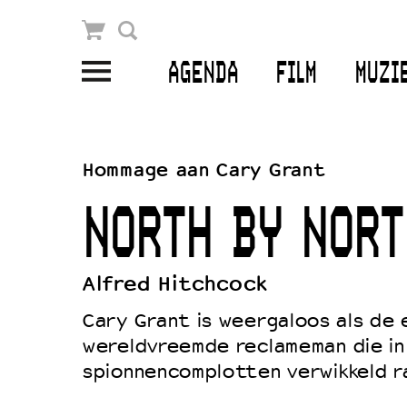
Winkelmandje
Zoek
AGENDA
FILM
MUZI
PLAN JE BEZOEK
Openingstijden & contact
Hommage aan Cary Grant
Bereikbaarheid
NORTH BY NORT
Kaartverkoop
Alfred Hitchcock
EDUCATIE
Cary Grant is weergaloos als de 
Schoolvoorstellingen
wereldvreemde reclameman die in
spionnencomplotten verwikkeld r
Filmprogramma’s Primair Onderwijs