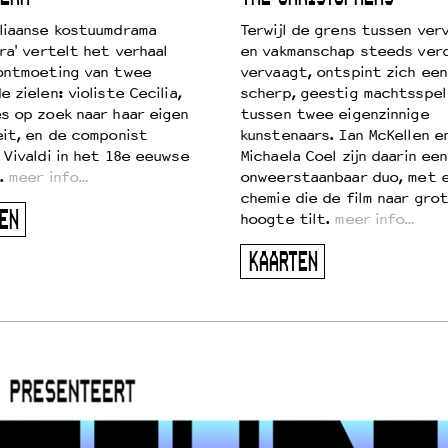
liaanse kostuumdrama
Terwijl de grens tussen verv
ra' vertelt het verhaal
en vakmanschap steeds ver
ontmoeting van twee
vervaagt, ontspint zich een
 zielen: violiste Cecilia,
scherp, geestig machtsspel
s op zoek naar haar eigen
tussen twee eigenzinnige
eit, en de componist
kunstenaars. Ian McKellen e
 Vivaldi in het 18e eeuwse
Michaela Coel zijn daarin een
.
meer info…
onweerstaanbaar duo, met 
chemie die de film naar gro
EN
hoogte tilt.
meer info…
KAARTEN