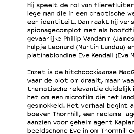
Filmprogramma’s VO/MBO
Hij speelt de rol van flierefluite
Speciale educatieprogramma’s
lege man die in een chaotische w
een identiteit. Dan raakt hij vers
spionagecomplot met als hoofdf
OVER LANTARENVENSTER
gevaarlijke Phillip Vandamm (James
hulpje Leonard (Martin Landau) e
Wat we doen
platinablondine Eve Kendall (Eva M
Werken bij
Wie is wie
Inzet is de hitchcockiaanse MacG
Word vriend
waar de plot om draait, maar waa
thematische relevantie duidelijk i
Historie
het om een microfilm die het lan
Partners
gesmokkeld. Het verhaal begint a
Huisregels
boeven Thornhill, een reclame-ag
Privacyverklaring
aanzien voor geheim agent Kapla
beeldschone Eve in om Thornhill 
Integriteits- en gedragscode