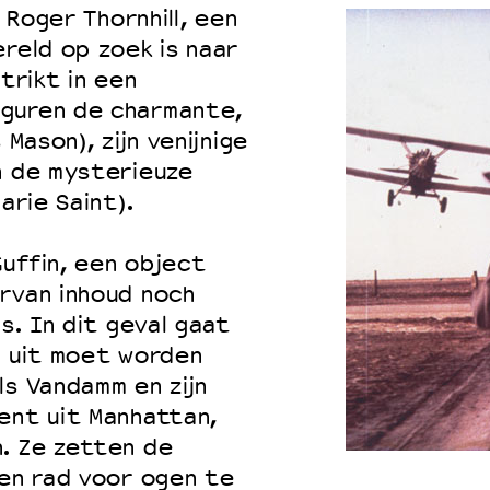
r Roger Thornhill, een
ereld op zoek is naar
trikt in een
iguren de charmante,
 Mason), zijn venijnige
n de mysterieuze
arie Saint).
uffin, een object
rvan inhoud noch
s. In dit geval gaat
d uit moet worden
ls Vandamm en zijn
ent uit Manhattan,
n. Ze zetten de
een rad voor ogen te