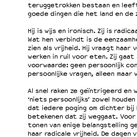
Filmprogramma’s VO/MBO
teruggetrokken bestaan en leeft
Speciale educatieprogramma’s
goede dingen die het land en de 
Hij is wijs en ironisch. Zij is radic
OVER LANTARENVENSTER
Wat hen verbindt is de eenzaamhe
zien als vrijheid. Hij vraagt haar
Wat we doen
werken in ruil voor eten. Zij gaa
Werken bij
voorwaarde: geen persoonlijk co
Wie is wie
persoonlijke vragen, alleen maar 
Word vriend
Al snel raken ze geïntrigeerd en w
Historie
‘niets persoonlijks’ zowel houden 
Partners
dat iedere poging om dichter bij
Huisregels
betekenen dat zij weggaat. Voor
Privacyverklaring
tonen van enige belangstelling ge
haar radicale vrijheid. De dagen 
Integriteits- en gedragscode