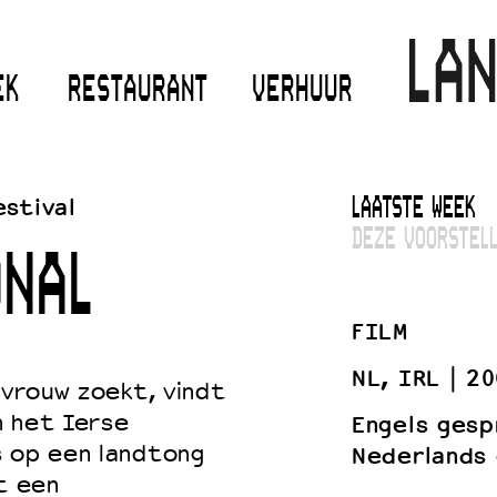
EK
RESTAURANT
VERHUUR
estival
LAATSTE WEEK
DEZE VOORSTELL
NAL
FILM
NL, IRL
20
 vrouw zoekt, vindt
n het Ierse
Engels gesp
s op een landtong
Nederlands 
t een