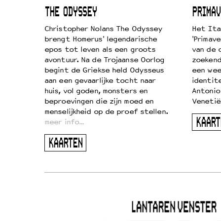
ICL
THE ODYSSEY
PRIMAV
k je de
Christopher Nolans The Odyssey
Het Ita
aires
brengt Homerus' legendarische
'Primave
on
epos tot leven als een groots
van de 
…
avontuur. Na de Trojaanse Oorlog
zoekende
begint de Griekse held Odysseus
een wee
aan een gevaarlijke tocht naar
identit
huis, vol goden, monsters en
Antonio
beproevingen die zijn moed en
Venetië
menselijkheid op de proef stellen.
KAART
meer info…
KAARTEN