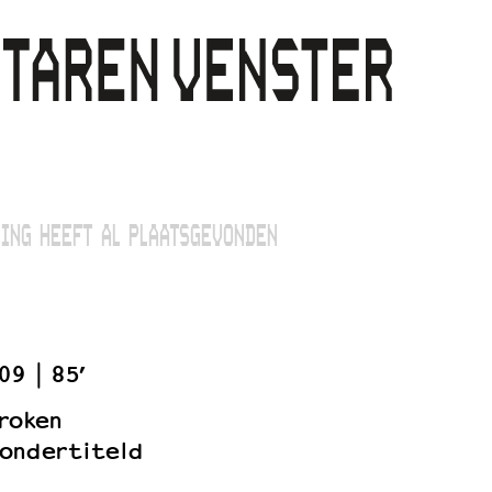
ING HEEFT AL PLAATSGEVONDEN
09
85’
roken
ondertiteld