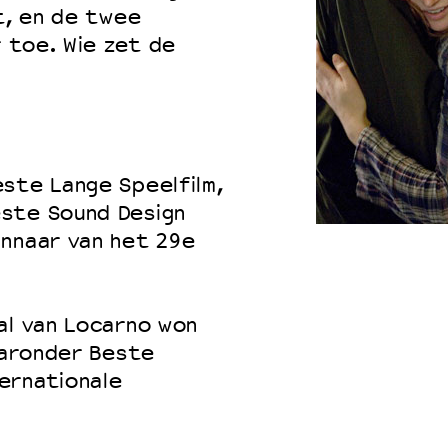
t, en de twee
r toe. Wie zet de
 VNPF
ste Lange Speelfilm,
este Sound Design
nnaar van het 29e
al van Locarno won
waaronder Beste
ernationale