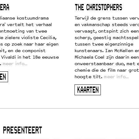
ERA
THE CHRISTOPHERS
liaanse kostuumdrama
Terwijl de grens tussen verv
ra' vertelt het verhaal
en vakmanschap steeds ver
ontmoeting van twee
vervaagt, ontspint zich een
 zielen: violiste Cecilia,
scherp, geestig machtsspel
s op zoek naar haar eigen
tussen twee eigenzinnige
eit, en de componist
kunstenaars. Ian McKellen e
 Vivaldi in het 18e eeuwse
Michaela Coel zijn daarin een
.
meer info…
onweerstaanbaar duo, met 
chemie die de film naar gro
EN
hoogte tilt.
meer info…
KAARTEN