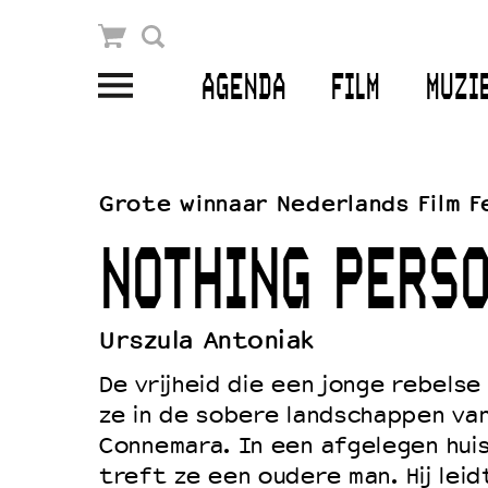
Winkelmandje
Zoek
AGENDA
FILM
MUZI
PLAN JE BEZOEK
Openingstijden & contact
Grote winnaar Nederlands Film F
Bereikbaarheid
NOTHING PERSO
Kaartverkoop
Urszula Antoniak
EDUCATIE
De vrijheid die een jonge rebelse
Schoolvoorstellingen
ze in de sobere landschappen va
Connemara. In een afgelegen hui
Filmprogramma’s Primair Onderwijs
treft ze een oudere man. Hij leid