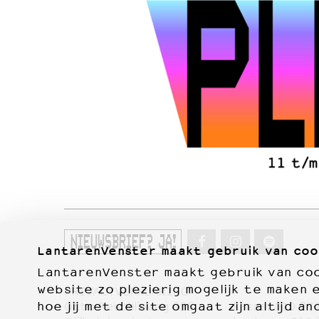
NIEUWSBRIEF? JA!
LantarenVenster maakt gebruik van coo
LantarenVenster maakt gebruik van cook
website zo plezierig mogelijk te maken 
PRIVACYVERKLARING
hoe jij met de site omgaat zijn altijd an
Otto Reuchlinweg 996
kassa:
010 27