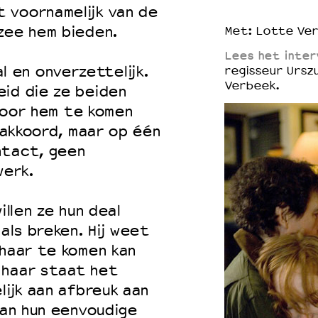
 voornamelijk van de
zee hem bieden.
Met: Lotte Ver
Lees het inter
aal en onverzettelijk.
regisseur Ursz
Verbeek.
id die ze beiden
 voor hem te komen
t akkoord, maar op één
ntact, geen
werk.
illen ze hun deal
als breken. Hij weet
 haar te komen kan
 haar staat het
lijk aan afbreuk aan
van hun eenvoudige