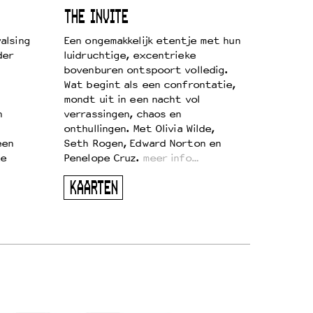
THE INVITE
alsing
Een ongemakkelijk etentje met hun
der
luidruchtige, excentrieke
bovenburen ontspoort volledig.
Wat begint als een confrontatie,
mondt uit in een nacht vol
n
verrassingen, chaos en
onthullingen. Met Olivia Wilde,
een
Seth Rogen, Edward Norton en
te
Penelope Cruz.
meer info…
KAARTEN