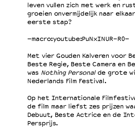
leven vullen zich met werk en rus
Duurzaamheid
groeien onvermijdelijk naar elkaa
Culturele boycot Israël
eerste stap?
Ruimte voor artistieke vrijheid –
–macro:youtube:PuNxINUR-R0–
Met vier Gouden Kalveren voor Be
Beste Regie, Beste Camera en B
was
Nothing Personal
de grote wi
Nederlands Film Festival.
Op het Internationale Filmfestiv
de film maar liefst zes prijzen 
Debuut, Beste Actrice en de Int
Persprijs.