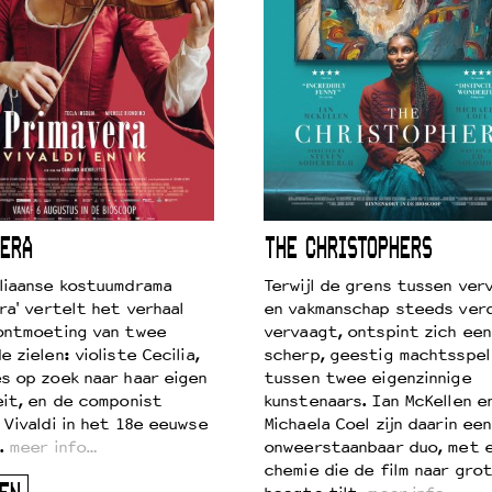
ERA
THE CHRISTOPHERS
liaanse kostuumdrama
Terwijl de grens tussen verv
ra' vertelt het verhaal
en vakmanschap steeds ver
ontmoeting van twee
vervaagt, ontspint zich een
 zielen: violiste Cecilia,
scherp, geestig machtsspel
s op zoek naar haar eigen
tussen twee eigenzinnige
eit, en de componist
kunstenaars. Ian McKellen e
 Vivaldi in het 18e eeuwse
Michaela Coel zijn daarin een
.
meer info…
onweerstaanbaar duo, met 
chemie die de film naar gro