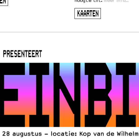
EN
hoogte tilt.
meer info…
KAARTEN