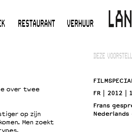
EK
RESTAURANT
VERHUUR
DEZE VOORSTELL
FILMSPECIA
ie over twee
FR
2012
Frans gespr
Nederlands 
tiger op zijn
komen. Men zoekt
types.