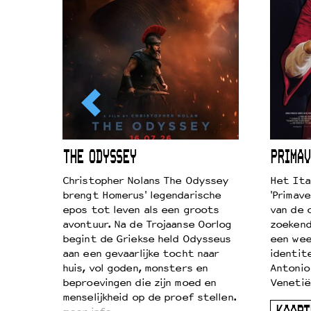
ICL
THE ODYSSEY
PRIMAV
k je de
Christopher Nolans The Odyssey
Het Ita
aires
brengt Homerus' legendarische
'Primave
on
epos tot leven als een groots
van de 
…
avontuur. Na de Trojaanse Oorlog
zoekende
begint de Griekse held Odysseus
een wee
aan een gevaarlijke tocht naar
identit
huis, vol goden, monsters en
Antonio
beproevingen die zijn moed en
Venetië
menselijkheid op de proef stellen.