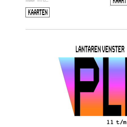
KAART
meer info…
KAARTEN