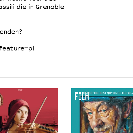
ssili die in Grenoble
 VNPF
 wenden?
feature=pl
FILM