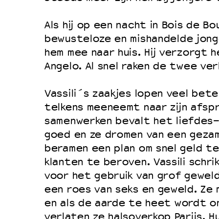
Filmprogramma’s VO/MBO
Speciale educatieprogramma’s
Als hij op een nacht in Bois de B
bewusteloze en mishandelde jonge
hem mee naar huis. Hij verzorgt 
OVER LANTARENVENSTER
Angelo. Al snel raken de twee ver
Wat we doen
Vassili´s zaakjes lopen veel beter
Werken bij
telkens meeneemt naar zijn afspr
Wie is wie
samenwerken bevalt het liefdes-
Word vriend
goed en ze dromen van een gezame
Historie
beramen een plan om snel geld te
klanten te beroven. Vassili schri
Partners
voor het gebruik van grof geweld
Huisregels
een roes van seks en geweld. Ze m
Privacyverklaring
en als de aarde te heet wordt o
Integriteits- en gedragscode
verlaten ze halsoverkop Parijs. H