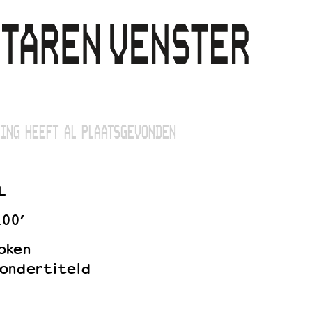
ING HEEFT AL PLAATSGEVONDEN
L
100’
oken
ondertiteld