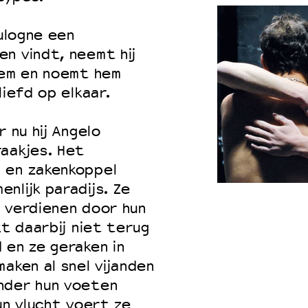
oulogne een
n vindt, neemt hij
hem en noemt hem
liefd op elkaar.
 nu hij Angelo
aakjes. Het
 en zakenkoppel
nlijk paradijs. Ze
 verdienen door hun
kt daarbij niet terug
 en ze geraken in
aken al snel vijanden
nder hun voeten
un vlucht voert ze