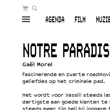
Winkelmandje
Zoek
AGENDA
FILM
MUZI
PLAN JE BEZOEK
Openingstijden & contact
NOTRE PARADIS
Bereikbaarheid
Kaartverkoop
Gaël Morel
Fascinerende en zwarte roadmov
geliefdes op het criminele pad.
EDUCATIE
Schoolvoorstellingen
Het wordt voor Vassili steeds las
Filmprogramma’s Primair Onderwijs
dertigste aan goede klanten te 
steeds meer zijn heil bij jongere 