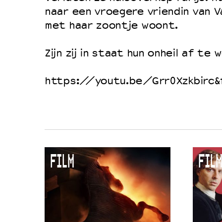
naar een vroegere vriendin van Va
Duurzaamheid
met haar zoontje woont.
Culturele boycot Israël
Ruimte voor artistieke vrijheid –
Zijn zij in staat hun onheil af te
https://youtu.be/Grr0Xzkbirc&
FILM
FILM