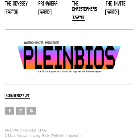
THE ODYSSEY
PRIMAVERA
THE
THE INVITE
CHRISTOPHERS
KAARTEN
KAARTEN
KAARTEN
KAARTEN
NIEUWSBRIEF? JA!
PRIVACYVERKLARING
Otto Reuchlinweg 996 (Wilhelminapier)
Film