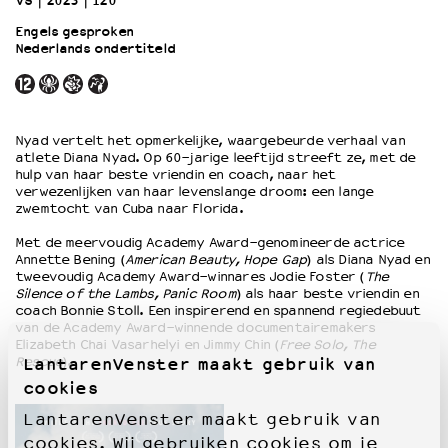
VS
2023
120’
Engels gesproken
Nederlands ondertiteld
OVER LANTARENVENSTER
Wat we doen
Werken bij
Wie is wie
Nyad vertelt het opmerkelijke, waargebeurde verhaal van
Word vriend
atlete Diana Nyad. Op 60-jarige leeftijd streeft ze, met de
Historie
hulp van haar beste vriendin en coach, naar het
verwezenlijken van haar levenslange droom: een lange
Partners
zwemtocht van Cuba naar Florida.
Huisregels
Met de meervoudig Academy Award-genomineerde actrice
Privacyverklaring
Annette Bening (
American Beauty, Hope Gap
) als Diana Nyad en
Integriteits- en gedragscode
tweevoudig Academy Award-winnares Jodie Foster (
The
Duurzaamheid
Silence of the Lambs, Panic Room
) als haar beste vriendin en
coach Bonnie Stoll. Een inspirerend en spannend regiedebuut
Culturele boycot Israël
van de Academy Award-winnende documentairemakers
Ruimte voor artistieke vrijheid – VNPF
Elizabeth Chai Vasarhelyi en Jimmy Chin (
Free Solo, The
Rescue
).
LantarenVenster maakt gebruik van
cookies
LantarenVenster maakt gebruik van
cookies. Wij gebruiken cookies om je