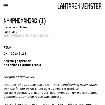
AGENDA
FILM
MUZIEK
RESTAURANT
VERHUUR
NYMPHOMANIAC (I)
Lars von Trier
Winkelmandje
Zoek
LAATSTE WEEK
DEZE VOORSTELLING HEEFT AL PLAATSGEVONDEN
PLAN JE BEZOEK
Openingstijden & contact
FILM
Bereikbaarheid
DK
2013
116’
Kaartverkoop
Engels gesproken
Nederlands ondertiteld
EDUCATIE
Forget about love.
Schoolvoorstellingen
Meester provacteur Lars von Trier (
Antichrist, Melancholia,
Filmprogramma’s Primair Onderwijs
Dancer in the Dark
) is terug met het inmiddels al
spraakmakende verhaal over het leven van nymfomane Joe,
Filmprogramma’s VO/MBO
gespeeld door Charlotte Gainsbourg.
Speciale educatieprogramma’s
Op een koude winteravond wordt Joe, in elkaar geslagen en