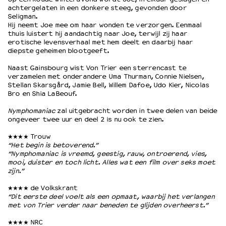
achtergelaten in een donkere steeg, gevonden door
Seligman.
Hij neemt Joe mee om haar wonden te verzorgen. Eenmaal
OVER LANTARENVENSTER
thuis luistert hij aandachtig naar Joe, terwijl zij haar
Wat we doen
erotische levensverhaal met hem deelt en daarbij haar
diepste geheimen blootgeeft.
Werken bij
Wie is wie
Naast Gainsbourg wist Von Trier een sterrencast te
Word vriend
verzamelen met onderandere Uma Thurman, Connie Nielsen,
Stellan Skarsgård, Jamie Bell, Willem Dafoe, Udo Kier, Nicolas
Historie
Bro en Shia LaBeouf.
Partners
Nymphomaniac
zal uitgebracht worden in twee delen van beide
Huisregels
ongeveer twee uur en deel 2 is nu ook te zien.
Privacyverklaring
Integriteits- en gedragscode
★★★★ Trouw
“Het begin is betoverend.”
Duurzaamheid
“Nymphomaniac is vreemd, geestig, rauw, ontroerend, vies,
Culturele boycot Israël
mooi, duister en toch licht. Alles wat een film over seks moet
zijn.”
Ruimte voor artistieke vrijheid – VNPF
★★★★ de Volkskrant
“Dit eerste deel voelt als een opmaat, waarbij het verlangen
met von Trier verder naar beneden te glijden overheerst.”
★★★★ NRC