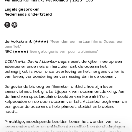
Verenigd Koninkrijk, VS, Monaco
2025
105’
Engels gesproken
Nederlands ondertiteld
OVER LANTARENVENSTER
Wat we doen
Werken bij
Wie is wie
de Volkskrant (★★★★)
‘Meer dan een natuurfilm is
Ocean
een
Word vriend
pamflet’
Historie
NRC (★★★★)
‘Een getuigenis van puur optimisme’
Partners
OCEAN with David Attenborough
neemt de kijker mee op een
Huisregels
adembenemende reis en laat zien dat de oceaan het
belangrijkst is voor onze overleving en het nergens voller is
Privacyverklaring
van leven, verwondering en verrassing dan in de oceaan.
Integriteits- en gedragscode
Duurzaamheid
De gevierde bioloog en filmmaker onthult hoe zijn leven
samenviel met het grote tijdperk van oceaanontdekking. Aan
Culturele boycot Israël
de hand van spectaculaire beelden van koraalriffen,
Ruimte voor artistieke vrijheid – VNPF
kelpwouden en de open oceaan vertelt Attenborough waarom
een gezonde oceaan de hele planeet stabiel en bloeiend
houdt.
Prachtige, meeslepende beelden tonen het wonder van het
leven onderwater en onthullen de realiteit en de uitdagingen
waar onze oceaan mee te maken krijgt op een nooit eerder