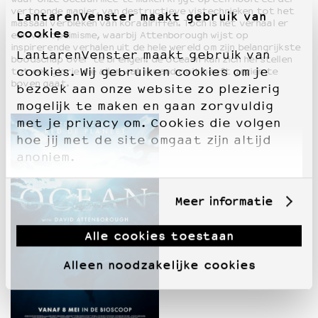
vertoonde manier, van destructieve vistechnieken tot het
LantarenVenster maakt gebruik van
massaal verbleken van koraalriffen. Toch is het verhaal er
cookies
een van optimisme, waarbij Attenborough wijst op
inspirerende verhalen uit de hele wereld om zijn belangrijkste
LantarenVenster maakt gebruik van
boodschap over te brengen: de oceaan kan zich herstellen
cookies. Wij gebruiken cookies om je
tot een glorie die alles wat iemand ooit heeft gezien te
boven gaat.
bezoek aan onze website zo plezierig
mogelijk te maken en gaan zorgvuldig
met je privacy om. Cookies die volgen
hoe jij met de site omgaat zijn altijd
anoniem.
Meer informatie
Alle cookies toestaan
Alleen noodzakelijke cookies