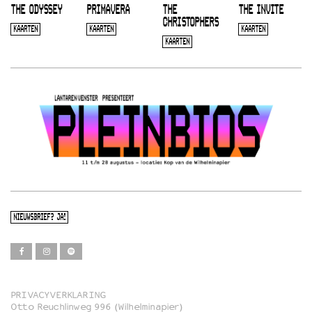
THE ODYSSEY
PRIMAVERA
THE
THE INVITE
CHRISTOPHERS
KAARTEN
KAARTEN
KAARTEN
KAARTEN
NIEUWSBRIEF? JA!
PRIVACYVERKLARING
Otto Reuchlinweg 996 (Wilhelminapier)
Film