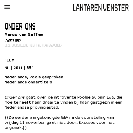
AGENDA
FILM
MUZIEK
RESTAURANT
VERHUUR
ONDER ONS
Marco van Geffen
Winkelmandje
Zoek
LAATSTE WEEK
DEZE VOORSTELLING HEEFT AL PLAATSGEVONDEN
PLAN JE BEZOEK
Openingstijden & contact
FILM
Bereikbaarheid
NL
2011
85’
Kaartverkoop
Nederlands, Pools gesproken
Nederlands ondertiteld
EDUCATIE
Onder ons
gaat over de introverte Poolse au pair Ewa, die
moeite heeft haar draai te vinden bij haar gastgezin in een
Schoolvoorstellingen
Nederlandse provinciestad.
Filmprogramma’s Primair Onderwijs
{{De eerder aangekondigde Q&A na de voorstelling van
Filmprogramma’s VO/MBO
vrijdag 11 november gaat niet door. Excuses voor het
Speciale educatieprogramma’s
ongemak.}}