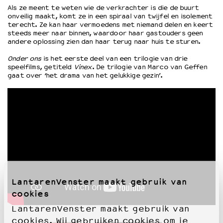
Als ze meent te weten wie de verkrachter is die de buurt
onveilig maakt, komt ze in een spiraal van twijfel en isolement
terecht. Ze kan haar vermoedens met niemand delen en keert
OVER LANTARENVENSTER
steeds meer naar binnen, waardoor haar gastouders geen
Wat we doen
andere oplossing zien dan haar terug naar huis te sturen.
Werken bij
Onder ons
is het eerste deel van een trilogie van drie
Wie is wie
speelfilms, getiteld
Vinex
. De trilogie van Marco van Geffen
Word vriend
gaat over ‘het drama van het gelukkige gezin’.
Historie
Partners
Huisregels
Privacyverklaring
Integriteits- en gedragscode
Duurzaamheid
Culturele boycot Israël
Ruimte voor artistieke vrijheid – VNPF
LantarenVenster maakt gebruik van
cookies
LantarenVenster maakt gebruik van
cookies. Wij gebruiken cookies om je