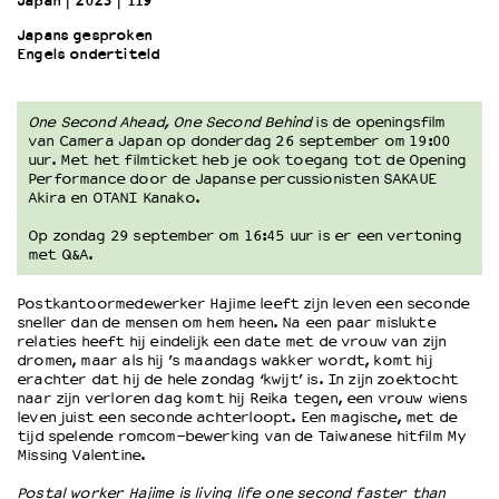
Japan
2023
119’
Japans gesproken
Engels ondertiteld
OVER LANTARENVENSTER
Wat we doen
Werken bij
One Second Ahead, One Second Behind
is de openingsfilm
Wie is wie
van Camera Japan op donderdag 26 september om 19:00
uur. Met het filmticket heb je ook toegang tot de Opening
Word vriend
Performance door d
e Japanse percussionisten SAKAUE
Historie
Akira en OTANI Kanako.
Partners
Op zondag 29 september om 16:45 uur is er een vertoning
Huisregels
met Q&A.
Privacyverklaring
Integriteits- en gedragscode
Postkantoormedewerker Hajime leeft zijn leven een seconde
sneller dan de mensen om hem heen. Na een paar mislukte
Duurzaamheid
relaties heeft hij eindelijk een date met de vrouw van zijn
Culturele boycot Israël
dromen, maar als hij ’s maandags wakker wordt, komt hij
erachter dat hij de hele zondag ‘kwijt’ is. In zijn zoektocht
Ruimte voor artistieke vrijheid – VNPF
naar zijn verloren dag komt hij Reika tegen, een vrouw wiens
leven juist een seconde achterloopt. Een magische, met de
tijd spelende romcom-bewerking van de Taiwanese hitfilm My
Missing Valentine.
Postal worker Hajime is living life one second faster than