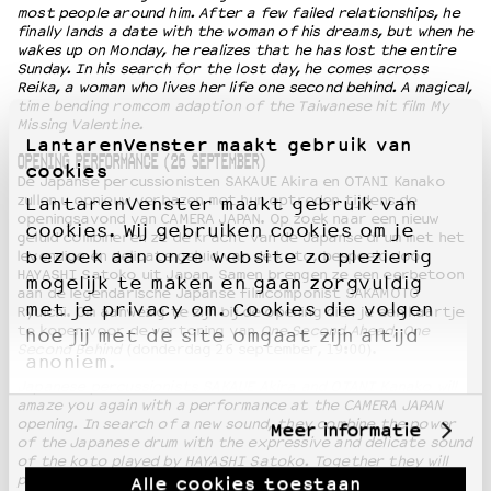
most people around him. After a few failed relationships, he
finally lands a date with the woman of his dreams, but when he
wakes up on Monday, he realizes that he has lost the entire
Sunday. In his search for the lost day, he comes across
Reika, a woman who lives her life one second behind. A magical,
time bending romcom adaption of the Taiwanese hit film My
Missing Valentine.
LantarenVenster maakt gebruik van
OPENING PERFORMANCE (26 SEPTEMBER)
cookies
De Japanse percussionisten SAKAUE Akira en OTANI Kanako
zullen u opnieuw verbazen met hun optreden tijdens de
LantarenVenster maakt gebruik van
openingsavond van CAMERA JAPAN. Op zoek naar een nieuw
cookies. Wij gebruiken cookies om je
geluid combineren ze de kracht van de Japanse drum met het
bezoek aan onze website zo plezierig
levendige en delicate geluid van de koto, bespeeld door
HAYASHI Satoko uit Japan. Samen brengen ze een eerbetoon
mogelijk te maken en gaan zorgvuldig
aan de legendarische Japanse filmcomponist SAKAMOTO
met je privacy om. Cookies die volgen
Ryuichi.
Om aanwezig te zijn bij de opening dien je een kaartje
te kopen voor de vertoning van
One Second Ahead, One
hoe jij met de site omgaat zijn altijd
Second Behind
(donderdag 26 september, 19:00).
anoniem.
Japanese percussionists SAKAUE Akira and OTANI Kanako will
amaze you again with a performance at the CAMERA JAPAN
opening. In search of a new sound, they combine the power
Meer informatie
of the Japanese drum with the expressive and delicate sound
of the koto played by HAYASHI Satoko. Together they will
pay tribute to the legendary Japanese film composer
Alle cookies toestaan