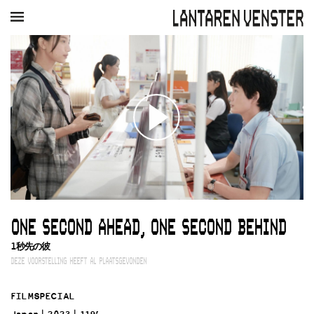
AGENDA
FILM
MUZIEK
RESTAURANT
VERHUUR
Winkelmandje
Zoek
PLAN JE BEZOEK
Openingstijden & contact
Bereikbaarheid
Kaartverkoop
ONE SECOND AHEAD, ONE SECOND BEHIND
EDUCATIE
1秒先の彼
Schoolvoorstellingen
DEZE VOORSTELLING HEEFT AL PLAATSGEVONDEN
Filmprogramma’s Primair Onderwijs
Filmprogramma’s VO/MBO
FILMSPECIAL
Speciale educatieprogramma’s