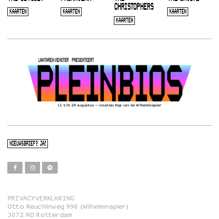
CHRISTOPHERS
KAARTEN
KAARTEN
KAARTEN
KAARTEN
NIEUWSBRIEF? JA!
PRIVACYVERKLARING
Otto Reuchlinweg 996 (Wilhelminapier)
Film
3072 MD Rotterdam