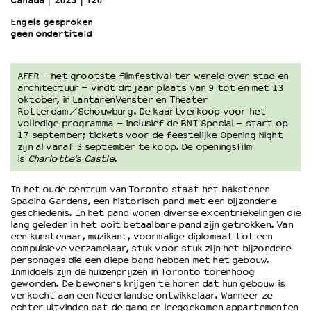
Canada
2023
120’
Engels gesproken
geen ondertiteld
OVER LANTARENVENSTER
Wat we doen
Werken bij
AFFR – het grootste
filmfestival
ter wereld over stad en
Wie is wie
architectuur – vindt dit jaar plaats van 9 tot en met 13
oktober, in LantarenVenster en Theater
Word vriend
Rotterdam/Schouwburg. De kaartverkoop voor het
Historie
volledige programma – inclusief de BNI Special – start op
17 september; tickets voor de feestelijke Opening Night
Partners
zijn al vanaf 3 september te koop. De openingsfilm
Huisregels
is
Charlotte’s Castle
.
Privacyverklaring
Integriteits- en gedragscode
In het oude centrum van Toronto staat het bakstenen
Spadina Gardens, een historisch pand met een bijzondere
Duurzaamheid
geschiedenis. In het pand wonen diverse excentriekelingen die
Culturele boycot Israël
lang geleden in het ooit betaalbare pand zijn getrokken. Van
een kunstenaar, muzikant, voormalige diplomaat tot een
Ruimte voor artistieke vrijheid – VNPF
compulsieve verzamelaar, stuk voor stuk zijn het bijzondere
personages die een diepe band hebben met het gebouw.
Inmiddels zijn de huizenprijzen in Toronto torenhoog
geworden. De bewoners krijgen te horen dat hun gebouw is
verkocht aan een Nederlandse ontwikkelaar. Wanneer ze
echter uitvinden dat de gang en leeggekomen appartementen