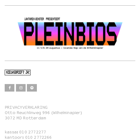
NIEUWSBRIEF? JA!
PRIVACYVERKLARING
Otto Reuchlinweg 996 (Wilhelminapier)
Film
3072 MD Rotterdam
Muziek
kassa:
010 2772277
Familie
kantoor:
010 2772266