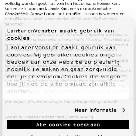
volledig worden gestript van hun historische kenmerken,
komen ze in opstand. Jamie Kastners droogkomische
Charlotte’s Castle
toont het conflict tussen bewoners en
ontwikkelaar. Moet verandering altijd voor lief worden
genomen?
LantarenVenster maakt gebruik van
Located in the old centre of Toronto is Spadina Gardens, a
cookies
historical structure with a remarkable history. The building is
home to a motley crew of eccentric characters who moved
LantarenVenster maakt gebruik van
into the once-affordable structure long ago. From an
cookies. Wij gebruiken cookies om je
artist, a musician, and a former diplomat to a compulsive
hoarder – each and every one of these striking characters
bezoek aan onze website zo plezierig
has a deep connection with the building. In the meantime,
mogelijk te maken en gaan zorgvuldig
house prices in Toronto have skyrocketed. The residents are
told that their building has been sold to a Dutch developer.
met je privacy om. Cookies die volgen
But they revolt when they find out that the corridor and
hoe jij met de site omgaat zijn altijd
vacated apartments are being completely stripped of their
anoniem.
historical details. Jamie Kastner’s dryly comical Charlotte’s
Castle shows the conflict between residents and a
developer. Should we always take change for granted?
Meer informatie
Locatie:
Theater Rotterdam/Schouwburg
Alle cookies toestaan
Regulier € 14,75 / Met korting € 10,50