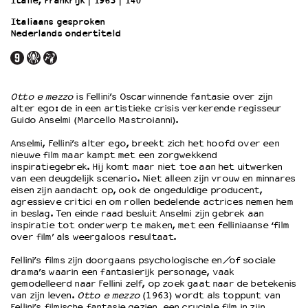
Italië, Frankrijk
1963
140’
Italiaans gesproken
Nederlands ondertiteld
OVER LANTARENVENSTER
Wat we doen
Werken bij
Wie is wie
Otto e mezzo
is Fellini’s Oscarwinnende fantasie over zijn
Word vriend
alter ego: de in een artistieke crisis verkerende regisseur
Historie
Guido Anselmi (Marcello Mastroianni).
Partners
Anselmi, Fellini’s alter ego, breekt zich het hoofd over een
Huisregels
nieuwe film maar kampt met een zorgwekkend
inspiratiegebrek. Hij komt maar niet toe aan het uitwerken
Privacyverklaring
van een deugdelijk scenario. Niet alleen zijn vrouw en minnares
Integriteits- en gedragscode
eisen zijn aandacht op, ook de ongeduldige producent,
Duurzaamheid
agressieve critici en om rollen bedelende actrices nemen hem
in beslag. Ten einde raad besluit Anselmi zijn gebrek aan
Culturele boycot Israël
inspiratie tot onderwerp te maken, met een felliniaanse ‘film
Ruimte voor artistieke vrijheid – VNPF
over film’ als weergaloos resultaat.
Fellini’s films zijn doorgaans psychologische en/of sociale
drama’s waarin een fantasierijk personage, vaak
gemodelleerd naar Fellini zelf, op zoek gaat naar de betekenis
van zijn leven.
Otto e mezzo
(1963) wordt als toppunt van
Fellini’s filmische fantasie gezien, een cruciale film in zijn