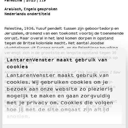
Palestina
2025
119’
Arabisch, Engels gesproken
Nederlands ondertiteld
OVER LANTARENVENSTER
Wat we doen
Palestina, 1936. Yusuf pendelt tussen zijn geboortedorp en
Werken bij
Jeruzalem, dromend van een toekomst voorbij de toenemende
Wie is wie
onrust. Maar overal in het land komen dorpen in opstand
Word vriend
tegen de Britse koloniale macht. Het aantal Joodse
vluchtelingen uit Europa groeit, en de Palestijnse bevolking
Historie
verenigt zich in de grootste en langste opstand tegen 30
Partners
jaar Brits bestuur. Alle krachten bewegen onvermijdelijk op
LantarenVenster maakt gebruik van
een botsing af.
Huisregels
cookies
Privacyverklaring
Annemarie Jacir – bekend van
Salt of This Sea
en
When I Saw
LantarenVenster maakt gebruik van
Integriteits- en gedragscode
You
– werkte acht jaar aan dit epos.
Palestine 36
is
cookies. Wij gebruiken cookies om je
Palestina’s officiële inzending voor de Oscars en had zijn
Duurzaamheid
wereldpremière in de Gala Presentations van het Toronto
bezoek aan onze website zo plezierig
Culturele boycot Israël
International Film Festival 2025.
mogelijk te maken en gaan zorgvuldig
Ruimte voor artistieke vrijheid – VNPF
Een monumentale film over de wortels van een conflict dat
met je privacy om. Cookies die volgen
tot op de dag van vandaag voortduurt – en de gewone
hoe jij met de site omgaat zijn altijd
mensen die er middenin stonden.
anoniem.