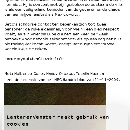
hem niet. Hij is content met zijn geïsoleerde bestaan: de villa
is als een veilig eiland temidden van de gevaren en de chaos
van een miljoenenstad als Mexico-city.
OVER LANTARENVENSTER
Wat we doen
Beto’s schaarse contacten beperken zich tot twee
personen: de rijke eigenares, voor wie hij een diep respect
Werken bij
voelt, en zijn vriendin Lupe die hem een keer per week
Wie is wie
bezoekt voor betaald sekscontact. Als op een dag het huis
Word vriend
plotseling verkocht wordt, dreigt Beto zijn vertrouwde
wereld kwijt te raken.
Historie
Partners
–macro:youtube:ClLczek-1rQ–
Huisregels
Privacyverklaring
Met: Nolberto Coria, Nancy Orozco, Tesalia Huerta
Integriteits- en gedragscode
Lees de
recensie
van het NRC Handelsblad van 11-11-2009.
Duurzaamheid
Culturele boycot Israël
Ruimte voor artistieke vrijheid – VNPF
LantarenVenster maakt gebruik van
cookies