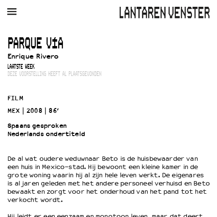
AGENDA
FILM
MUZIEK
RESTAURANT
VERHUUR
PARQUE VÍA
Enrique Rivero
Winkelmandje
Zoek
LAATSTE WEEK
DEZE VOORSTELLING HEEFT AL PLAATSGEVONDEN
PLAN JE BEZOEK
Openingstijden & contact
FILM
Bereikbaarheid
MEX
2008
86’
Kaartverkoop
Spaans gesproken
Nederlands ondertiteld
EDUCATIE
De al wat oudere weduwnaar Beto is de huisbewaarder van
een huis in Mexico-stad. Hij bewoont een kleine kamer in de
Schoolvoorstellingen
grote woning waarin hij al zijn hele leven werkt. De eigenares
Filmprogramma’s Primair Onderwijs
is al jaren geleden met het andere personeel verhuisd en Beto
bewaakt en zorgt voor het onderhoud van het pand tot het
Filmprogramma’s VO/MBO
verkocht wordt.
Speciale educatieprogramma’s
Hij leidt er een eenzaam en monotoon leven, maar dat deert