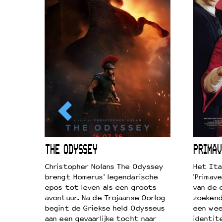
ICL
THE ODYSSEY
PRIMAV
k je de
Christopher Nolans The Odyssey
Het Ita
aires
brengt Homerus' legendarische
'Primave
on
epos tot leven als een groots
van de 
…
avontuur. Na de Trojaanse Oorlog
zoekende
begint de Griekse held Odysseus
een wee
aan een gevaarlijke tocht naar
identit