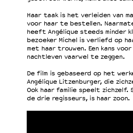
Filmprogramma’s VO/MBO
Speciale educatieprogramma’s
Haar taak is het verleiden van m
voor haar te bestellen. Naarmat
heeft Angélique steeds minder k
OVER LANTARENVENSTER
bezoeker Michel is verliefd op ha
Wat we doen
met haar trouwen. Een kans voor
nachtleven vaarwel te zeggen.
Werken bij
Wie is wie
De film is gebaseerd op het werke
Word vriend
Angélique Litzenburger, die zichze
Historie
Ook haar familie speelt zichzelf. 
de drie regisseurs, is haar zoon.
Partners
Huisregels
Privacyverklaring
Integriteits- en gedragscode