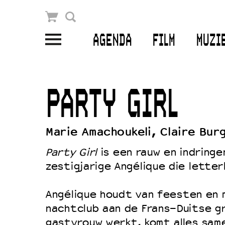
Winkelmandje
Zoek
AGENDA
FILM
MUZI
PLAN JE BEZOEK
Openingstijden & contact
PARTY GIRL
Bereikbaarheid
Kaartverkoop
Marie Amachoukeli, Claire Bur
Party Girl
is een rauw en indring
zestigjarige Angélique die letterl
EDUCATIE
Schoolvoorstellingen
Angélique houdt van feesten en 
Filmprogramma’s Primair Onderwijs
nachtclub aan de Frans-Duitse gr
gastvrouw werkt, komt alles sam