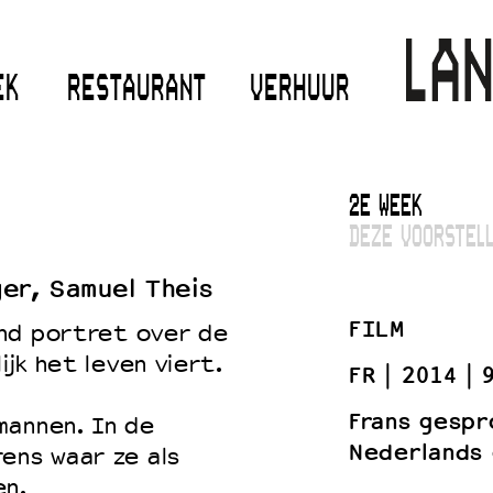
EK
RESTAURANT
VERHUUR
2E WEEK
DEZE VOORSTELL
ger, Samuel Theis
FILM
end portret over de
ijk het leven viert.
FR
2014
Frans gespr
mannen. In de
Nederlands 
ens waar ze als
en.