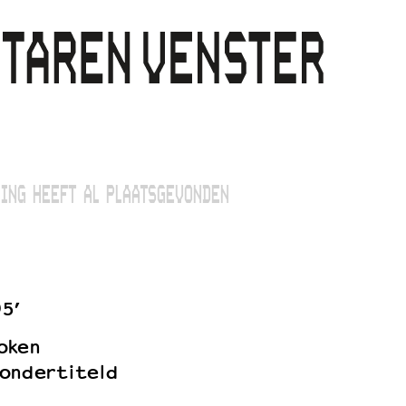
ING HEEFT AL PLAATSGEVONDEN
95’
oken
ondertiteld