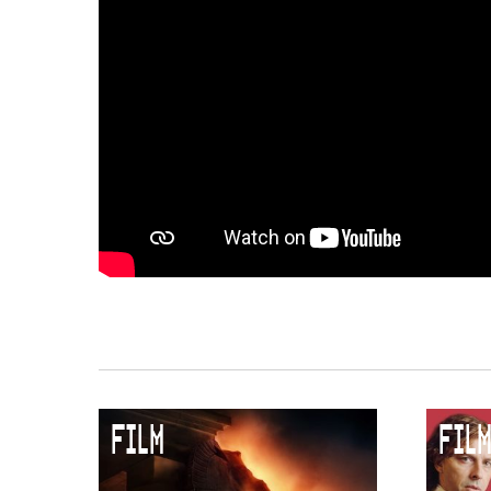
Duurzaamheid
Culturele boycot Israël
Ruimte voor artistieke vrijheid –
FILM
FILM