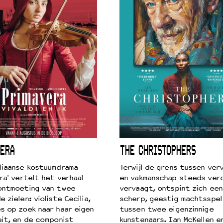
ERA
THE CHRISTOPHERS
liaanse kostuumdrama
Terwijl de grens tussen verv
ra' vertelt het verhaal
en vakmanschap steeds ver
ontmoeting van twee
vervaagt, ontspint zich een
 zielen: violiste Cecilia,
scherp, geestig machtsspel
s op zoek naar haar eigen
tussen twee eigenzinnige
eit, en de componist
kunstenaars. Ian McKellen e