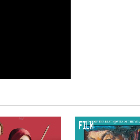
 VNPF
FILM