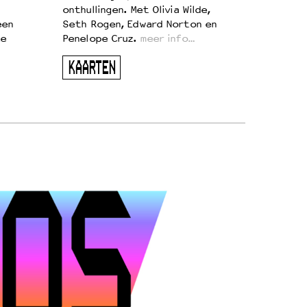
onthullingen. Met Olivia Wilde,
een
Seth Rogen, Edward Norton en
te
Penelope Cruz.
meer info…
KAARTEN