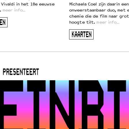
 Vivaldi in het 18e eeuwse
Michaela Coel zijn daarin een
.
meer info…
onweerstaanbaar duo, met 
chemie die de film naar gro
EN
hoogte tilt.
meer info…
KAARTEN