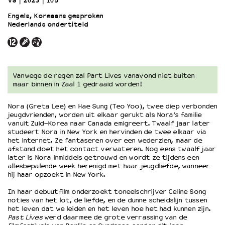
VS
2023
105’
Engels, Koreaans gesproken
Nederlands ondertiteld
OVER LANTARENVENSTER
Wat we doen
Werken bij
Wie is wie
Word vriend
Vanwege de regen zal Part Lives vanavond niet buiten
maar binnen in Zaal 1 gedraaid worden!
Historie
Partners
Nora (Greta Lee) en Hae Sung (Teo Yoo), twee diep verbonden
Huisregels
jeugdvrienden, worden uit elkaar gerukt als Nora’s familie
Privacyverklaring
vanuit Zuid-Korea naar Canada emigreert. Twaalf jaar later
studeert Nora in New York en hervinden de twee elkaar via
Integriteits- en gedragscode
het internet. Ze fantaseren over een wederzien, maar de
Duurzaamheid
afstand doet het contact verwateren. Nog eens twaalf jaar
later is Nora inmiddels getrouwd en wordt ze tijdens een
Culturele boycot Israël
allesbepalende week herenigd met haar jeugdliefde, wanneer
Ruimte voor artistieke vrijheid – VNPF
hij haar opzoekt in New York.
In haar debuutfilm onderzoekt toneelschrijver Celine Song
noties van het lot, de liefde, en de dunne scheidslijn tussen
het leven dat we leiden en het leven hoe het had kunnen zijn.
Past Lives
werd daarmee de grote verrassing van de