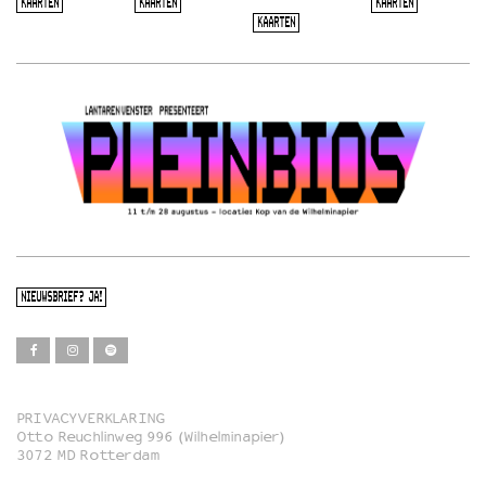
KAARTEN
KAARTEN
KAARTEN
KAARTEN
NIEUWSBRIEF? JA!
PRIVACYVERKLARING
Otto Reuchlinweg 996 (Wilhelminapier)
Film
3072 MD Rotterdam
Muziek