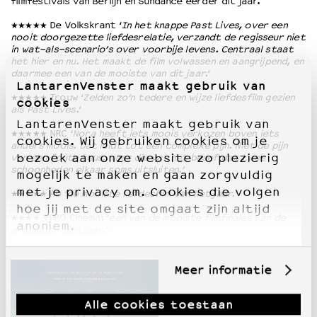
filmfestivals van Berlijn en Sundance eerder dit jaar.
★★★★★ De Volkskrant ‘
In het knappe Past Lives, over een
nooit doorgezette liefdesrelatie, verzandt de regisseur niet
in wat-als-scenario’s over voorbije levens. Centraal staat
het hier en nu. Het maakt de film volwassen en aangrijpend, en
daarmee een van de mooiste van dit jaar.
‘
LantarenVenster maakt gebruik van
★★★★★ Trouw ‘
Zelden zo’n tedere en wijze liefdesfilm gezien
cookies
als Past Lives.
‘
LantarenVenster maakt gebruik van
★★★★★ NRC ‘
Nora heeft iets moois verkozen boven iets
cookies. Wij gebruiken cookies om je
anders moois. Dat leidt tot een complexe pijn. Niet de pijn
bezoek aan onze website zo plezierig
van een foute keus, maar die van het besef dat twee
schoonheden elkaar soms uitsluiten.’
mogelijk te maken en gaan zorgvuldig
met je privacy om. Cookies die volgen
★★★★★ AD ‘
de mooiste liefdesfilm van het jaar.’
hoe jij met de site omgaat zijn altijd
★★★★ VPRO Cinema: ‘
een van de mooiste filmfinales van de
anoniem.
afgelopen tien jaar.
‘
Meer informatie
Alle cookies toestaan