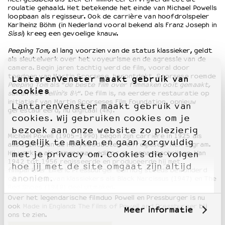
roulatie gehaald. Het betekende het einde van Michael Powells
loopbaan als regisseur. Ook de carrière van hoofdrolspeler
Karlheinz Böhm (in Nederland vooral bekend als Franz Joseph in
Sissi
) kreeg een gevoelige knauw.
Peeping Tom,
al lang voorzien van de status klassieker, geldt
als sleutelwerk over het voyeurisme en de agressie van de
camera. Begin jaren tachtig werd de film, vooral door
toedoen van Martin Scorsese, herontdekt. Scorsese roemde
LantarenVenster maakt gebruik van
Peeping Tom
als “
de beste film over filmmaken ooit gemaakt,
cookies
samen met Fellini’s 8½
“. De film is, na eerdere restauratie op
initiatief van Martin Scorseses Film Foundation, opnieuw
LantarenVenster maakt gebruik van
gerestaureerd, nu digitaal (4K).
cookies. Wij gebruiken cookies om je
bezoek aan onze website zo plezierig
Michael Powell (1905-1990) begon zijn carrière in 1925 als
mogelijk te maken en gaan zorgvuldig
assistent van de Hollywoodacteur en regisseur Rex Ingram.
Hij werkte als cameraman, editor en scenarioschrijver. Van
met je privacy om. Cookies die volgen
1942 tot 1956 regisseerde en produceerde hij met
hoe jij met de site omgaat zijn altijd
filmpartner Emeric Pressburger een nog steeds bewonderd
anoniem.
oeuvre, waarvan klassiekers als Black Narcissus (1947) en The
Red Shoes (1948) deel uitmaken.
Over het legendarische filmduo Powell en Pressburger is nu
ook
Made in England: The Films of Powell and Pressburger
bij
Meer informatie
ons te zien.