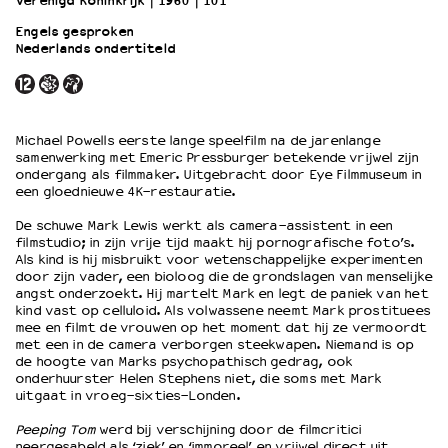
Verenigd Koninkrijk
1960
101’
Engels gesproken
Nederlands ondertiteld
OVER LANTARENVENSTER
Wat we doen
Werken bij
Wie is wie
Michael Powells eerste lange speelfilm na de jarenlange
Word vriend
samenwerking met Emeric Pressburger betekende vrijwel zijn
Historie
ondergang als filmmaker. Uitgebracht door Eye Filmmuseum in
een gloednieuwe 4K-restauratie.
Partners
Huisregels
De schuwe Mark Lewis werkt als camera-assistent in een
filmstudio; in zijn vrije tijd maakt hij pornografische foto’s.
Privacyverklaring
Als kind is hij misbruikt voor wetenschappelijke experimenten
Integriteits- en gedragscode
door zijn vader, een bioloog die de grondslagen van menselijke
Duurzaamheid
angst onderzoekt. Hij martelt Mark en legt de paniek van het
kind vast op celluloid. Als volwassene neemt Mark prostituees
Culturele boycot Israël
mee en filmt de vrouwen op het moment dat hij ze vermoordt
Ruimte voor artistieke vrijheid – VNPF
met een in de camera verborgen steekwapen. Niemand is op
de hoogte van Marks psychopathisch gedrag, ook
onderhuurster Helen Stephens niet, die soms met Mark
uitgaat in vroeg-sixties-Londen.
Peeping Tom
werd bij verschijning door de filmcritici
neergesabeld als ‘ziek’ en ‘immoreel’ en vrijwel direct uit