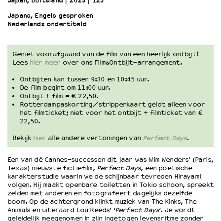
Japan, Duitsland
2023
123’
Japans, Engels gesproken
Nederlands ondertiteld
OVER LANTARENVENSTER
Wat we doen
Werken bij
Geniet voorafgaand van de film van een heerlijk ontbijt!
Wie is wie
Lees
hier meer
over ons Film&Ontbijt-arrangement.
Word vriend
Ontbijten kan tussen 9:30 en 10:45 uur.
Historie
De film begint om 11:00 uur.
Ontbijt + film = € 22,50.
Partners
Rotterdampaskorting/strippenkaart geldt alleen voor
Huisregels
het filmticket; niet voor het ontbijt + filmticket van €
Privacyverklaring
22,50.
Integriteits- en gedragscode
Bekijk
hier
alle andere vertoningen van
Perfect Days
.
Duurzaamheid
Culturele boycot Israël
Een van dé Cannes-successen dit jaar was Wim Wenders’ (Paris,
Texas) nieuwste fictiefilm,
Perfect Days
, een poëtische
Ruimte voor artistieke vrijheid – VNPF
karakterstudie waarin we de schijnbaar tevreden Hirayami
volgen. Hij maakt openbare toiletten in Tokio schoon, spreekt
zelden met anderen en fotografeert dagelijks dezelfde
boom. Op de achtergrond klinkt muziek van The Kinks, The
Animals en uiteraard Lou Reeds’ ‘
Perfect Days
‘. Je wordt
geleidelijk meegenomen in zijn ingetogen levensritme zonder