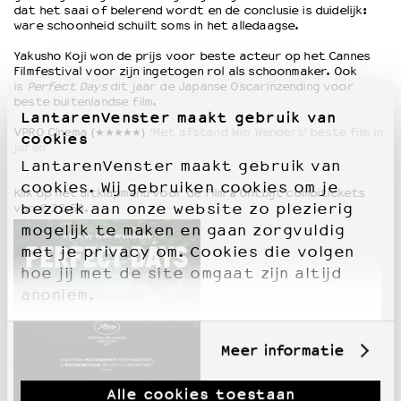
dat het saai of belerend wordt en de conclusie is duidelijk:
ware schoonheid schuilt soms in het alledaagse.
Yakusho Koji won de prijs voor beste acteur op het Cannes
Filmfestival voor zijn ingetogen rol als schoonmaker. Ook
is
Perfect Days
dit jaar de Japanse Oscarinzending voor
beste buitenlandse film.
LantarenVenster maakt gebruik van
VPRO Cinema (★★★★★)
‘Met afstand Wim Wenders’ beste film in
cookies
jaren’
LantarenVenster maakt gebruik van
cookies. Wij gebruiken cookies om je
Klik op het uitklapmenu voor de Film & Ontbijt combitickets
bezoek aan onze website zo plezierig
van € 22,50.
mogelijk te maken en gaan zorgvuldig
met je privacy om. Cookies die volgen
hoe jij met de site omgaat zijn altijd
anoniem.
Meer informatie
Alle cookies toestaan