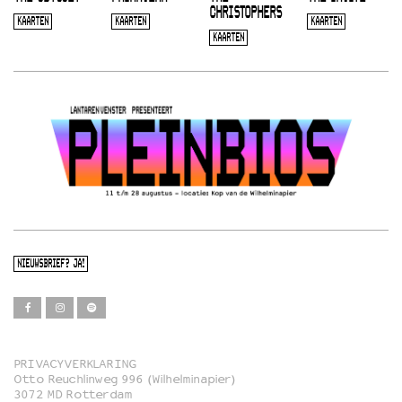
CHRISTOPHERS
KAARTEN
KAARTEN
KAARTEN
KAARTEN
NIEUWSBRIEF? JA!
PRIVACYVERKLARING
Otto Reuchlinweg 996 (Wilhelminapier)
Film
3072 MD Rotterdam