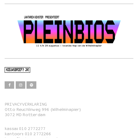
NIEUWSBRIEF? JA!
PRIVACYVERKLARING
Otto Reuchlinweg 996 (Wilhelminapier)
Film
3072 MD Rotterdam
Muziek
kassa:
010 2772277
Familie
kantoor:
010 2772266