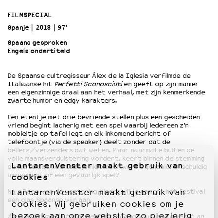
FILMSPECIAL
OVER LANTARENVENSTER
Spanje
2018
97’
Wat we doen
Spaans gesproken
Werken bij
Engels ondertiteld
Wie is wie
Word vriend
De Spaanse cultregisseur Álex de la Iglesia verfilmde de
Italiaanse hit
Perfetti Sconosciuti
en geeft op zijn manier
Historie
een eigenzinnige draai aan het verhaal, met zijn kenmerkende
Partners
zwarte humor en edgy karakters.
Huisregels
Een etentje met drie bevriende stellen plus een gescheiden
Privacyverklaring
vriend begint lacherig met een spel waarbij iedereen z’n
Integriteits- en gedragscode
mobieltje op tafel legt en elk inkomend bericht of
telefoontje (via de speaker) deelt zonder dat de
Duurzaamheid
bellers/verzenders dat weten. Maar naarmate buiten de
Culturele boycot Israël
volle maansverduistering vordert, keert binnen de stemming
LantarenVenster maakt gebruik van
Ruimte voor artistieke vrijheid – VNPF
dermate dat het toetje niet meer wordt gehaald. Onschuldig
amusement of een gevaarlijk spel?
cookies
Na afloop van de vertoning bieden wij je namens het festival
LantarenVenster maakt gebruik van
een glas Spaanse wijn aan.
cookies. Wij gebruiken cookies om je
bezoek aan onze website zo plezierig
Álex de la Iglesia takes Perfetti Sconosciuti and gives it an