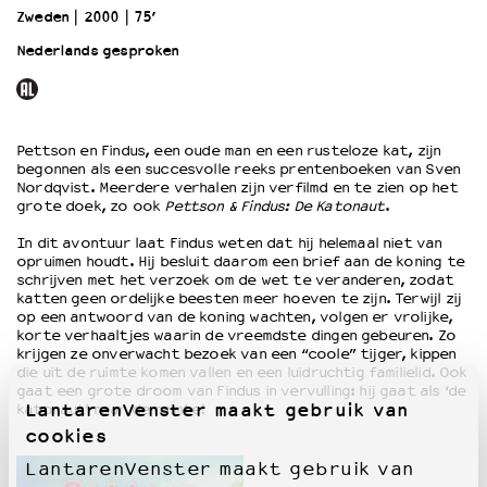
Zweden
2000
75’
Nederlands gesproken
OVER LANTARENVENSTER
Wat we doen
Werken bij
Wie is wie
Pettson en Findus, een oude man en een rusteloze kat, zijn
Word vriend
begonnen als een succesvolle reeks prentenboeken van Sven
Nordqvist. Meerdere verhalen zijn verfilmd en te zien op het
Historie
grote doek, zo ook
Pettson & Findus: De Katonaut
.
Partners
Huisregels
In dit avontuur laat Findus weten dat hij helemaal niet van
opruimen houdt. Hij besluit daarom een brief aan de koning te
Privacyverklaring
schrijven met het verzoek om de wet te veranderen, zodat
Integriteits- en gedragscode
katten geen ordelijke beesten meer hoeven te zijn. Terwijl zij
op een antwoord van de koning wachten, volgen er vrolijke,
Duurzaamheid
korte verhaaltjes waarin de vreemdste dingen gebeuren. Zo
Culturele boycot Israël
krijgen ze onverwacht bezoek van een “coole” tijger, kippen
Ruimte voor artistieke vrijheid – VNPF
die uit de ruimte komen vallen en een luidruchtig familielid. Ook
gaat een grote droom van Findus in vervulling: hij gaat als ‘de
LantarenVenster maakt gebruik van
katonaut’ naar de ruimte!
cookies
LantarenVenster maakt gebruik van