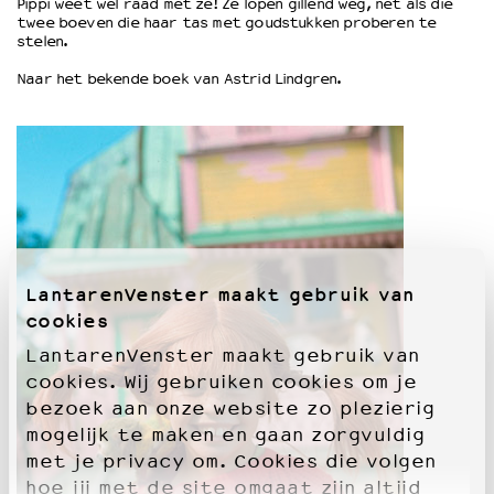
Pippi weet wel raad met ze! Ze lopen gillend weg, net als die
twee boeven die haar tas met goudstukken proberen te
stelen.
OVER LANTARENVENSTER
Naar het bekende boek van Astrid Lindgren.
Wat we doen
Werken bij
Wie is wie
Word vriend
Historie
Partners
Huisregels
Privacyverklaring
LantarenVenster maakt gebruik van
Integriteits- en gedragscode
cookies
Duurzaamheid
Culturele boycot Israël
LantarenVenster maakt gebruik van
Ruimte voor artistieke vrijheid – VNPF
cookies. Wij gebruiken cookies om je
bezoek aan onze website zo plezierig
mogelijk te maken en gaan zorgvuldig
met je privacy om. Cookies die volgen
hoe jij met de site omgaat zijn altijd