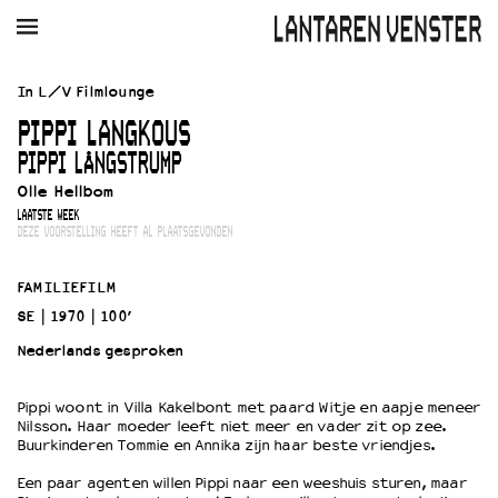
AGENDA
FILM
MUZIEK
RESTAURANT
VERHUUR
In L/V Filmlounge
PIPPI LANGKOUS
Winkelmandje
Zoek
PIPPI LÅNGSTRUMP
Olle Hellbom
PLAN JE BEZOEK
LAATSTE WEEK
Openingstijden & contact
DEZE VOORSTELLING HEEFT AL PLAATSGEVONDEN
Bereikbaarheid
Kaartverkoop
FAMILIEFILM
SE
1970
100’
Nederlands gesproken
EDUCATIE
Schoolvoorstellingen
Pippi woont in Villa Kakelbont met paard Witje en aapje meneer
Filmprogramma’s Primair Onderwijs
Nilsson. Haar moeder leeft niet meer en vader zit op zee.
Filmprogramma’s VO/MBO
Buurkinderen Tommie en Annika zijn haar beste vriendjes.
Speciale educatieprogramma’s
Een paar agenten willen Pippi naar een weeshuis sturen, maar