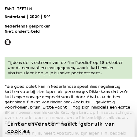
FAMILIEFILM
OVER LANTARENVENSTER
Nederland
2020
60’
Wat we doen
Nederlands gesproken
Werken bij
Niet ondertiteld
Wie is wie
Word vriend
Historie
Partners
Tijdens de livestream van de film Poeslief op 18 oktober
Huisregels
wordt een masterclass gegeven, waarin kattenster
Abatutu leer hoe je je huisdier portretteert.
Privacyverklaring
Integriteits- en gedragscode
“Wie goed oplet kan in Nederlandse speelfilms regelmatig
Duurzaamheid
katten voorbij zien lopen als personage. Dikke kans dat zo’n
kattenpersonage gespeeld wordt door Abatutu: de best
Culturele boycot Israël
getrainde filmkat van Nederland. Abatutu – gewichtig
Ruimte voor artistieke vrijheid – VNPF
voorkomen, bruin-witte vacht – mag zich inmiddels een echte
BK’er noemen: een Bekende Kat. Hij staat op filmsets, schrijdt
over de rode loper en miauwt wat af in landelijke talkshows.
Of hij chillt gewoon thuis met zijn matties.
LantarenVenster maakt gebruik van
cookies
Ambitieus als hij is, heeft Abatutu nu zijn eigen film, bedoeld