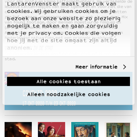
voor alle grote en kleine kattenliefhebbers. Hij verzamelde de
LantarenVenster maakt gebruik van
leukste kattenfilmpjes van soortgenoten en voorziet die van
cookies. Wij gebruiken cookies om je
commentaar (verteld door Nicolette Kluijver). Want katten
zijn lief, aaibaar, eigenzinnig en soms zo gek als een deur. Mix
bezoek aan onze website zo plezierig
van found footage, door mensen ingestuurde filmpjes en
mogelijk te maken en gaan zorgvuldig
(archief)opnames van Abatutu, van de makers van Wild
Amsterdam en The School Garden, die zich specialiseren in
met je privacy om. Cookies die volgen
Nederlandse natuurfilms met een originele invalshoek.”
hoe jij met de site omgaat zijn altijd
anoniem.
VOORFILM:
LYNX IN DE STAD
Een nieuwsgierige lynx gaat op onderzoek uit in een slapende
stad.
Meer informatie
Deze voorstelling hoort bij
Alle cookies toestaan
CINEKID 2020
Alleen noodzakelijke cookies
17 OKT 2020 T/M 23 OKT 2020