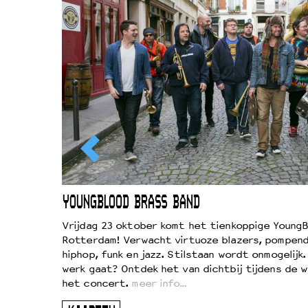
EWOUD
YOUNGBLOOD BRASS BAND
d
Vrijdag 23 oktober komt het tienkoppige YoungB
Rotterdam! Verwacht virtuoze blazers, pompend
!
hiphop, funk en jazz. Stilstaan wordt onmogelijk
vond
werk gaat? Ontdek het van dichtbij tijdens de 
kers
het concert.
meer info…
ugen