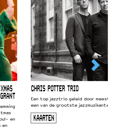
 XMAS
CHRIS POTTER TRIO
 GRANT
Een top jazztrio geleid door meestersaxofonis
een van de grootste jazzmuzikanten van zijn g
temming
stmas
KAARTEN
oul- en
s en