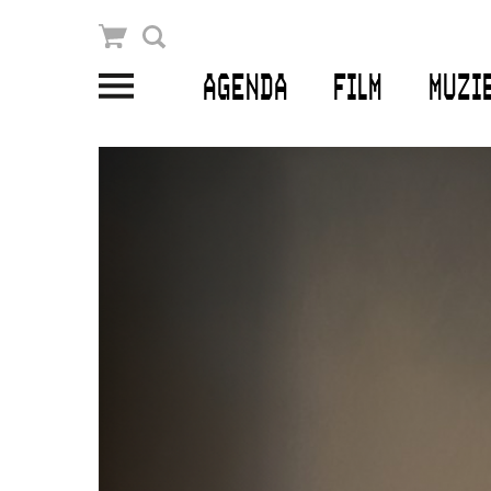
Winkelmandje
Zoek
AGENDA
FILM
MUZI
PLAN JE BEZOEK
Openingstijden & contact
Bereikbaarheid
Kaartverkoop
EDUCATIE
Schoolvoorstellingen
Filmprogramma’s Primair Onderwijs