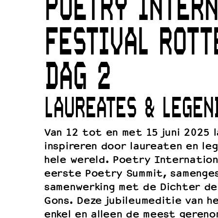
POETRY INTERN
Duurzaamheid
Culturele boycot Israël
FESTIVAL ROTT
Ruimte voor artistieke vrijheid –
DAG 2
LAUREATES & LEGEN
Van 12 tot en met 15 juni 2025 
inspireren door laureaten en le
hele wereld. Poetry Internation
eerste Poetry Summit, samenges
samenwerking met de Dichter de
Gons. Deze jubileumeditie van h
enkel en alleen de meest geren