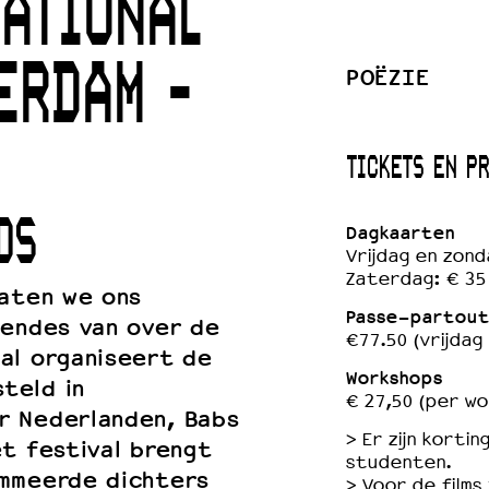
ATIONAL
ERDAM -
POËZIE
 VNPF
TICKETS EN P
DS
Dagkaarten
Vrijdag en zond
Zaterdag: € 35
laten we ons
Passe-partout
gendes van over de
€77.50 (vrijdag
al organiseert de
Workshops
teld in
€ 27,50 (per w
r Nederlanden, Babs
> Er zijn kort
et festival brengt
studenten.
ommeerde dichters
> Voor de films 