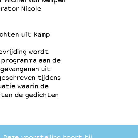
 Michiel van Kempen
rator Nicole
ichten uit Kamp
evrijding wordt
l programma aan de
 gevangenen uit
geschreven tijdens
uatie waarin de
hten de gedichten
Deze voorstelling hoort bij