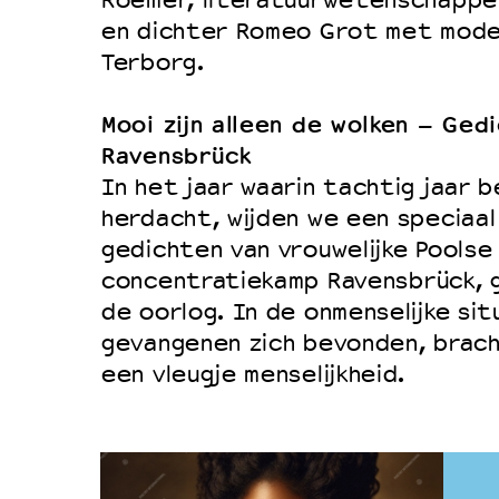
Roemer, literatuurwetenschapper
en dichter Romeo Grot met mode
Terborg.
Mooi zijn alleen de wolken – Ged
Ravensbrück
In het jaar waarin tachtig jaar b
herdacht, wijden we een speciaa
gedichten van vrouwelijke Poolse
concentratiekamp Ravensbrück, 
de oorlog. In de onmenselijke sit
gevangenen zich bevonden, brac
een vleugje menselijkheid.