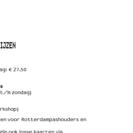
RIJZEN
ag: € 27.50
s
 t/m zondag)
orkshop)
ingen voor Rotterdampashouders en
zijn ook losse kaarten via