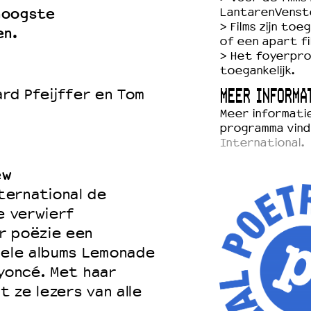
hoogste
LantarenVenst
> Films zijn to
en.
of een apart fi
> Het foyerpro
toegankelijk.
ard Pfeijffer en Tom
MEER INFORMA
Meer informatie
programma vind
International.
ew
ternational de
e verwierf
r poëzie een
uele albums Lemonade
eyoncé. Met haar
 ze lezers van alle