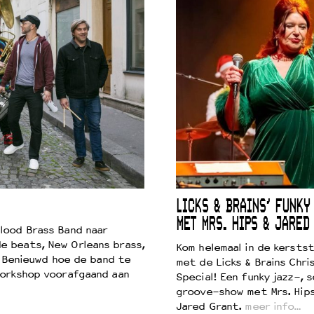
LICKS & BRAINS’ FUNKY
MET MRS. HIPS & JARED
lood Brass Band naar
e beats, New Orleans brass,
Kom helemaal in de kersts
. Benieuwd hoe de band te
met de Licks & Brains Chri
workshop voorafgaand aan
Special! Een funky jazz-, s
groove-show met Mrs. Hip
Jared Grant.
meer info…