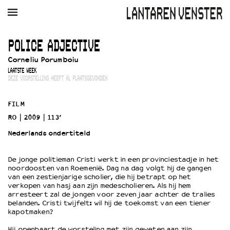
AGENDA
FILM
MUZIEK
RESTAURANT
VERHUUR
POLICE ADJECTIVE
Corneliu Porumboiu
Winkelmandje
Zoek
LAATSTE WEEK
DEZE VOORSTELLING HEEFT AL PLAATSGEVONDEN
PLAN JE BEZOEK
Openingstijden & contact
FILM
Bereikbaarheid
RO
2009
113’
Kaartverkoop
Nederlands ondertiteld
De jonge politieman Cristi werkt in een provinciestadje in het
EDUCATIE
noordoosten van Roemenië. Dag na dag volgt hij de gangen
van een zestienjarige scholier, die hij betrapt op het
Schoolvoorstellingen
verkopen van hasj aan zijn medescholieren. Als hij hem
Filmprogramma’s Primair Onderwijs
arresteert zal de jongen voor zeven jaar achter de tralies
belanden. Cristi twijfelt: wil hij de toekomst van een tiener
Filmprogramma’s VO/MBO
kapotmaken?
Speciale educatieprogramma’s
Hij openbaart de worsteling met zijn geweten aan zijn