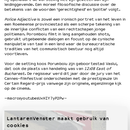
leidinggevende. Een moreel filosofische discussie over de
betekenis van de woorden ‘gerechtigheid’ en ‘politie’ volgt.
OVER LANTARENVENSTER
Police Adjective
is zowel een ironisch portret van het leven in
Wat we doen
een Roemeense provinciestad als een scherpe tekening van
de innerlijke conflicten van een rechtschapen jonge
Werken bij
politieman. Poromboiu filmt in lang aangehouden shots,
Wie is wie
gebruikt uitgebeende dialogen en focust op de cynische
Word vriend
manipulatie van taal in een land waar de bureaucratische
tradities van het communistisch bestuur nog altijd
Historie
voortleven.
Partners
Voor de setting koos Porumboiu zijn geboortestad Vaslui,
Huisregels
dat ook de plaats van handeling was van
12:08 East of
Privacyverklaring
Bucharest
. De regisseur werd dit jaar door de jury van het
Integriteits- en gedragscode
Cannes-filmfestival onderscheiden met de prestigieuze Un
Certain Regard-prijs vanwege zijn originele, eigenzinnige kijk
Duurzaamheid
op de cinema.
Culturele boycot Israël
–macro:youtube:UxHIY7yP2Pw–
Ruimte voor artistieke vrijheid – VNPF
LantarenVenster maakt gebruik van
cookies