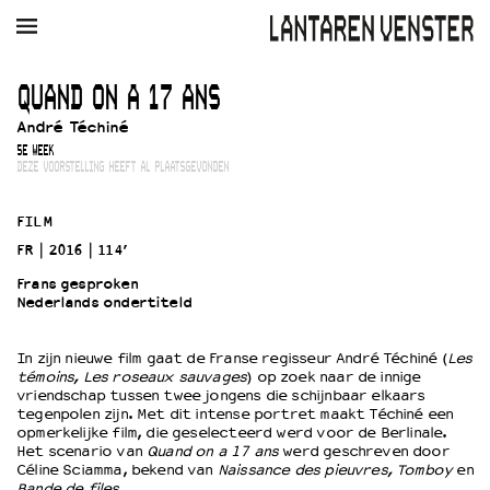
AGENDA
FILM
MUZIEK
RESTAURANT
VERHUUR
QUAND ON A 17 ANS
André Téchiné
Winkelmandje
Zoek
5E WEEK
DEZE VOORSTELLING HEEFT AL PLAATSGEVONDEN
PLAN JE BEZOEK
Openingstijden & contact
FILM
Bereikbaarheid
FR
2016
114’
Kaartverkoop
Frans gesproken
Nederlands ondertiteld
EDUCATIE
In zijn nieuwe film gaat de Franse regisseur André Téchiné (
Les
témoins, Les roseaux sauvages
) op zoek naar de innige
Schoolvoorstellingen
vriendschap tussen twee jongens die schijnbaar elkaars
Filmprogramma’s Primair Onderwijs
tegenpolen zijn. Met dit intense portret maakt Téchiné een
opmerkelijke film, die geselecteerd werd voor de Berlinale.
Filmprogramma’s VO/MBO
Het scenario van
Quand on a 17 ans
werd geschreven door
Speciale educatieprogramma’s
Céline Sciamma, bekend van
Naissance des pieuvres, Tomboy
en
Bande de files.