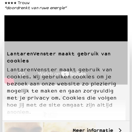
★★★★ Trouw
“doordrenkt van ruwe energie”
LantarenVenster maakt gebruik van
cookies
LantarenVenster maakt gebruik van
cookies. Wij gebruiken cookies om je
bezoek aan onze website zo plezierig
mogelijk te maken en gaan zorgvuldig
Lees hier de recensie uit de Filmkrant
met je privacy om. Cookies die volgen
hoe jij met de site omgaat zijn altijd
anoniem.
Meer informatie