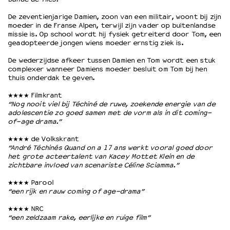
De zeventienjarige Damien, zoon van een militair, woont bij zijn
moeder in de Franse Alpen, terwijl zijn vader op buitenlandse
OVER LANTARENVENSTER
missie is. Op school wordt hij fysiek getreiterd door Tom, een
Wat we doen
geadopteerde jongen wiens moeder ernstig ziek is.
Werken bij
De wederzijdse afkeer tussen Damien en Tom wordt een stuk
Wie is wie
complexer wanneer Damiens moeder besluit om Tom bij hen
Word vriend
thuis onderdak te geven.
Historie
★★★★ Filmkrant
Partners
“Nog nooit viel bij Téchiné de ruwe, zoekende energie van de
adolescentie zo goed samen met de vorm als in dit coming-
Huisregels
of-age drama.”
Privacyverklaring
Integriteits- en gedragscode
★★★★ de Volkskrant
“André Téchinés Quand on a 17 ans werkt vooral goed door
Duurzaamheid
het grote acteertalent van Kacey Mottet Klein en de
Culturele boycot Israël
zichtbare invloed van scenariste Céline Sciamma.”
Ruimte voor artistieke vrijheid – VNPF
★★★★ Parool
“een rijk en rauw coming of age-drama”
★★★★ NRC
“een zeldzaam rake, eerlijke en ruige film”