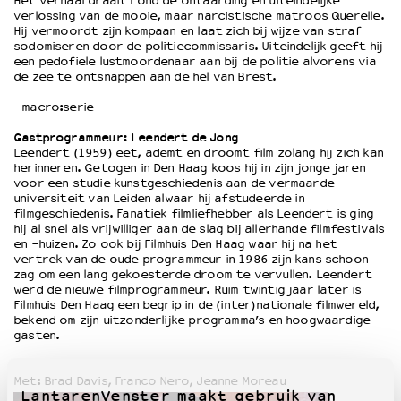
Het verhaal draait rond de ontaarding en uiteindelijke
verlossing van de mooie, maar narcistische matroos Querelle.
Hij vermoordt zijn kompaan en laat zich bij wijze van straf
OVER LANTARENVENSTER
sodomiseren door de politiecommissaris. Uiteindelijk geeft hij
een pedofiele lustmoordenaar aan bij de politie alvorens via
Wat we doen
de zee te ontsnappen aan de hel van Brest.
Werken bij
–macro:serie–
Wie is wie
Word vriend
Gastprogrammeur: Leendert de Jong
Leendert (1959) eet, ademt en droomt film zolang hij zich kan
Historie
herinneren. Getogen in Den Haag koos hij in zijn jonge jaren
Partners
voor een studie kunstgeschiedenis aan de vermaarde
Huisregels
universiteit van Leiden alwaar hij afstudeerde in
filmgeschiedenis. Fanatiek filmliefhebber als Leendert is ging
Privacyverklaring
hij al snel als vrijwilliger aan de slag bij allerhande filmfestivals
Integriteits- en gedragscode
en -huizen. Zo ook bij Filmhuis Den Haag waar hij na het
vertrek van de oude programmeur in 1986 zijn kans schoon
Duurzaamheid
zag om een lang gekoesterde droom te vervullen. Leendert
Culturele boycot Israël
werd de nieuwe filmprogrammeur. Ruim twintig jaar later is
Filmhuis Den Haag een begrip in de (inter)nationale filmwereld,
Ruimte voor artistieke vrijheid – VNPF
bekend om zijn uitzonderlijke programma’s en hoogwaardige
gasten.
Met: Brad Davis, Franco Nero, Jeanne Moreau
LantarenVenster maakt gebruik van