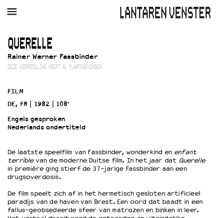
AGENDA
FILM
MUZIEK
RESTAURANT
VERHUUR
QUERELLE
Rainer Werner Fassbinder
Winkelmandje
Zoek
DEZE VOORSTELLING HEEFT AL PLAATSGEVONDEN
PLAN JE BEZOEK
FILM
Openingstijden & contact
DE, FR
1982
108’
Bereikbaarheid
Engels gesproken
Kaartverkoop
Nederlands ondertiteld
De laatste speelfilm van Fassbinder, wonderkind en
enfant
EDUCATIE
terrible
van de moderne Duitse film. In het jaar dat
Querelle
in première ging stierf de 37-jarige Fassbinder aan een
Schoolvoorstellingen
drugsoverdosis.
Filmprogramma’s Primair Onderwijs
De film speelt zich af in het hermetisch gesloten artificieel
Filmprogramma’s VO/MBO
paradijs van de haven van Brest. Een oord dat baadt in een
Speciale educatieprogramma’s
fallus-geobsedeerde sfeer van matrozen en binken in leer.