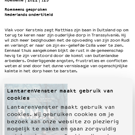
Roemenië
2022
125’
Roemeens gesproken
Nederlands ondertiteld
OVER LANTARENVENSTER
Wat we doen
Vlak voor Kerstmis zegt Matthias zijn baan in Duitsland op om
Werken bij
terug te keren naar zijn ouderlijke dorp in Transsylvanië. Hij
Wie is wie
wil zich meer bezighouden met de opvoeding van zijn zoon Rudi
Word vriend
en verlangt er naar om zijn ex-geliefde Csilla weer te zien.
Eenmaal thuis aangekomen blijkt de rust in de gemeenschap
Historie
hevig te zijn verstoord door de komst van buitenlandse
Partners
arbeiders. Onderliggende angsten, frustraties en conflicten
weten al snel door het dunne vernislaagje van ogenschijnlijke
Huisregels
kalmte in het dorp heen te barsten.
Privacyverklaring
Integriteits- en gedragscode
Duurzaamheid
LantarenVenster maakt gebruik van
Culturele boycot Israël
cookies
Ruimte voor artistieke vrijheid – VNPF
LantarenVenster maakt gebruik van
cookies. Wij gebruiken cookies om je
bezoek aan onze website zo plezierig
mogelijk te maken en gaan zorgvuldig