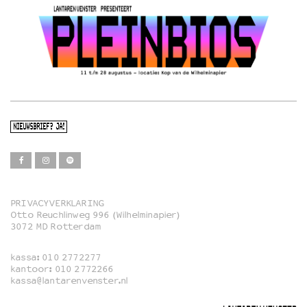
NIEUWSBRIEF? JA!
PRIVACYVERKLARING
Otto Reuchlinweg 996 (Wilhelminapier)
Film
3072 MD Rotterdam
Muziek
kassa:
010 2772277
Familie
kantoor:
010 2772266
kassa@lantarenvenster.nl
Film in English