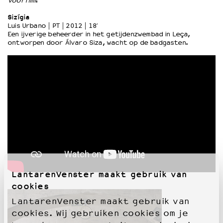
Voorfilm
:
Sizígia
OVER LANTARENVENSTER
Luis Urbano | PT | 2012 | 18′
Een ijverige beheerder in het getijdenzwembad in Leça,
Wat we doen
ontworpen door Álvaro Siza, wacht op de badgasten.
Werken bij
Wie is wie
Word vriend
Historie
Partners
Huisregels
Privacyverklaring
Integriteits- en gedragscode
Duurzaamheid
Culturele boycot Israël
Ruimte voor artistieke vrijheid – VNPF
LantarenVenster maakt gebruik van
cookies
LantarenVenster maakt gebruik van
cookies. Wij gebruiken cookies om je