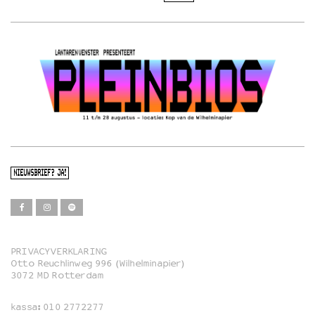
NIEUWSBRIEF? JA!
PRIVACYVERKLARING
Otto Reuchlinweg 996 (Wilhelminapier)
Film
3072 MD Rotterdam
Muziek
kassa:
010 2772277
Familie