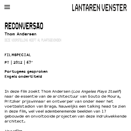
AGENDA
FILM
MUZIEK
RESTAURANT
VERHUUR
RECONVERSÃO
Thom Andersen
Winkelmandje
Zoek
DEZE VOORSTELLING HEEFT AL PLAATSGEVONDEN
PLAN JE BEZOEK
FILMSPECIAL
Openingstijden & contact
PT
2012
67’
Bereikbaarheid
Portugees gesproken
Kaartverkoop
Engels ondertiteld
In deze film zoekt Thom Andersen (
Los Angeles Plays Itself
)
EDUCATIE
naar de essentie van de architectuur van Souto de Moura,
Pritzker prijswinnaar en ontwerper van onder meer het
Schoolvoorstellingen
voetbalstadion van Braga. Nauwelijks een talking head te zien
Filmprogramma’s Primair Onderwijs
in deze film, wel veel adembenemende beelden van 17
gebouwde en onvoltooide projecten van deze indrukwekkende
Filmprogramma’s VO/MBO
architect.
Speciale educatieprogramma’s