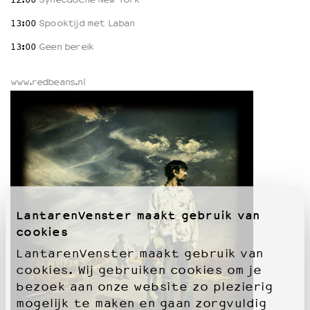
13:00
Spooktijd met Laban
OVER LANTARENVENSTER
13:00
Geen bereik
Wat we doen
Werken bij
www.redbeans.nl
Wie is wie
Word vriend
Historie
Partners
Huisregels
Privacyverklaring
Integriteits- en gedragscode
Duurzaamheid
LantarenVenster maakt gebruik van
Culturele boycot Israël
cookies
Ruimte voor artistieke vrijheid – VNPF
LantarenVenster maakt gebruik van
cookies. Wij gebruiken cookies om je
bezoek aan onze website zo plezierig
mogelijk te maken en gaan zorgvuldig