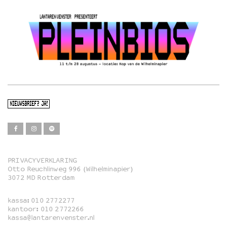
NIEUWSBRIEF? JA!
PRIVACYVERKLARING
Otto Reuchlinweg 996 (Wilhelminapier)
Film
3072 MD Rotterdam
Muziek
kassa:
010 2772277
Familie
kantoor:
010 2772266
kassa@lantarenvenster.nl
Film in English