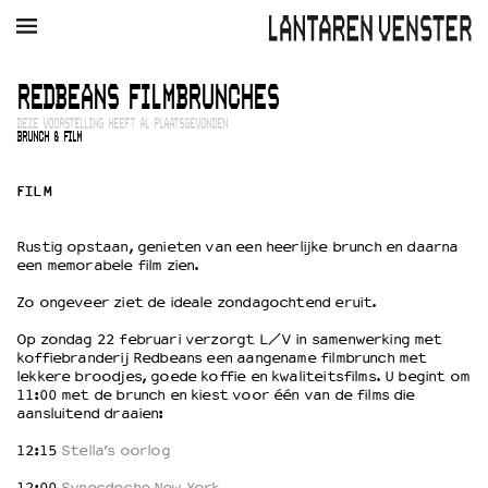
AGENDA
FILM
MUZIEK
RESTAURANT
VERHUUR
REDBEANS FILMBRUNCHES
DEZE VOORSTELLING HEEFT AL PLAATSGEVONDEN
Winkelmandje
Zoek
BRUNCH & FILM
FILM
PLAN JE BEZOEK
Openingstijden & contact
Rustig opstaan, genieten van een heerlijke brunch en daarna
Bereikbaarheid
een memorabele film zien.
Kaartverkoop
Zo ongeveer ziet de ideale zondagochtend eruit.
Op zondag 22 februari verzorgt L/V in samenwerking met
EDUCATIE
koffiebranderij Redbeans een aangename filmbrunch met
lekkere broodjes, goede koffie en kwaliteitsfilms. U begint om
Schoolvoorstellingen
11:00 met de brunch en kiest voor één van de films die
Filmprogramma’s Primair Onderwijs
aansluitend draaien:
Filmprogramma’s VO/MBO
12:15
Stella’s oorlog
Speciale educatieprogramma’s
12:00
Synecdoche New York