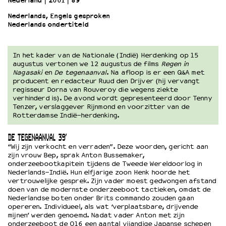
Nederland
2001
89’
Nederlands, Engels gesproken
Nederlands ondertiteld
OVER LANTARENVENSTER
Wat we doen
Werken bij
In het kader van de Nationale (Indië) Herdenking op 15
Wie is wie
augustus vertonen we 12 augustus de films
Regen in
Nagasaki
en
De tegenaanval
. Na afloop is er een Q&A met
Word vriend
producent en redacteur Ruud den Drijver (hij vervangt
Historie
regisseur Dorna van Rouveroy die wegens ziekte
verhinderd is). De avond wordt gepresenteerd door Tenny
Partners
Tenzer, verslaggever Rijnmond en voorzitter van de
Huisregels
Rotterdamse Indië-herdenking.
Privacyverklaring
Integriteits- en gedragscode
DE TEGENAANVAL 39′
“Wij zijn verkocht en verraden”. Deze woorden, gericht aan
Duurzaamheid
zijn vrouw Bep, sprak Anton Bussemaker,
Culturele boycot Israël
onderzeebootkapitein tijdens de Tweede Wereldoorlog in
Ruimte voor artistieke vrijheid – VNPF
Nederlands-Indië. Hun elfjarige zoon Henk hoorde het
vertrouwelijke gesprek. Zijn vader moest gedwongen afstand
doen van de modernste onderzeeboot tactieken, omdat de
Nederlandse boten onder Brits commando zouden gaan
opereren. Individueel, als wat ‘verplaatsbare, drijvende
mijnen’ werden genoemd. Nadat vader Anton met zijn
onderzeeboot de O16 een aantal vijandige Japanse schepen