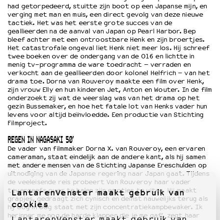
had getorpedeerd, stuitte zijn boot op een Japanse mijn, en
verging met man en muis, een direct gevolg van deze nieuwe
tactiek. Het was het eerste grote succes van de
geallieerden na de aanval van Japan op Pearl Harbor. Bep
bleef achter met een ontroostbare Henk en zijn broertjes.
Het catastrofale ongeval liet Henk niet meer los. Hij schreef
twee boeken over de ondergang van de O16 en lichtte in
menig tv-programma de ware toedracht – verraden en
verkocht aan de geallieerden door kolonel Helfrich – van het
drama toe. Dorna van Rouveroy maakte een film over Henk,
zijn vrouw Elly en hun kinderen Jet, Anton en Wouter. In de film
onderzoekt zij wat de weerslag was van het drama op het
gezin Bussemaker, en hoe het fatale lot van Henks vader hun
levens voor altijd beïnvloedde. Een productie van Stichting
Filmproject.
REGEN IN NAGASAKI 50′
De vader van filmmaker Dorna X. van Rouveroy, een ervaren
cameraman, staat eindelijk aan de andere kant, als hij samen
met andere mensen van de Stichting Japanse Ereschulden op
uitnodiging van de Japanse regering naar Japan gaat. Tijdens
de veeleisende reis probeert Van Rouveroy haar vader
tevergeefs over te halen zijn emoties te uiten. Hij maakt
LantarenVenster maakt gebruik van
grapjes, gedraagt zich cynisch en deinst nauwelijks terug als
cookies
hij oog in oog staat met zijn concentratiekampbewaker. Ik
herinner me nog de harde klappen die je me gaf’, zegt haar
LantarenVenster maakt gebruik van