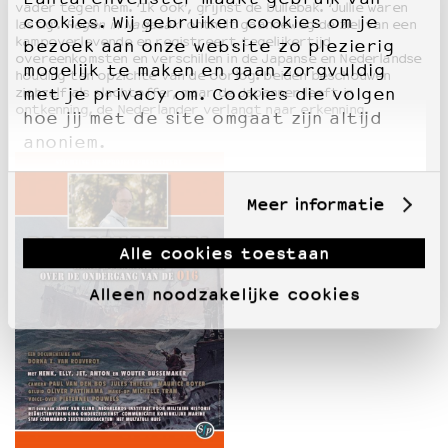
vader tegen hem. ‘Ik ook’, grijnst de bullebak. ‘Jullie waren
cookies. Wij gebruiken cookies om je
lastig’.
Regen in Nagasaki
onthult gaandeweg de ziel van een
kampoverlevende en registreert tegelijkertijd
bezoek aan onze website zo plezierig
overeenkomsten en verschillen in de Japanse en Nederlandse
mogelijk te maken en gaan zorgvuldig
houding ten opzichte van de oorlog: beiden beschouwen
zichzelf als slachtoffer, maar de Japanner leeft in
met je privacy om. Cookies die volgen
ontkenning, de Nederlander verlangt naar erkenning.
hoe jij met de site omgaat zijn altijd
anoniem.
Meer informatie
Alle cookies toestaan
Alleen noodzakelijke cookies