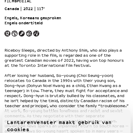
FILMSPECIAL
Canada
2022
117’
OVER LANTARENVENSTER
Engels, Koreaans gesproken
Wat we doen
Engels ondertiteld
Werken bij
Wie is wie
Word vriend
Riceboy Sleeps, directed by Anthony Shim, who also plays a
Historie
supporting role in the film, is regarded as one of the
Partners
greatest Canadian movies of 2022, having won top honours
at the Toronto International Film Festival.
Huisregels
Privacyverklaring
After losing her husband, So-young (Choi Seung-yoon)
Integriteits- en gedragscode
relocates to Canada in the 1990s with their young son,
Dong-hyun (Dohyun Noel Hwang as a child, Ethan Hwang as a
Duurzaamheid
teenager) in tow. There, they must fight for acceptance and
Culturele boycot Israël
respect. Dong-hyun is brutally bullied by his classmates, and
he isn’t helped by the timid, distinctly Canadian racism of his
Ruimte voor artistieke vrijheid – VNPF
teacher and principal, who consider the family “troublesome.”
At work, So-young battles loneliness and racist and sexist
comments. As they negotiate with their separate
circumstances, the rift between mother and son grows.
LantarenVenster maakt gebruik van
Unwelcome news sparks an unplanned return to South Korea —
cookies
and the in-laws So-young hasn’t spoken to in many years —