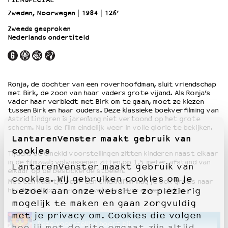
Zweden, Noorwegen
1984
126’
OVER LANTARENVENSTER
Zweeds gesproken
Nederlands ondertiteld
Wat we doen
Werken bij
Wie is wie
Word vriend
Ronja, de dochter van een roverhoofdman, sluit vriendschap
Historie
met Birk, de zoon van haar vaders grote vijand. Als Ronja’s
Partners
vader haar verbiedt met Birk om te gaan, moet ze kiezen
tussen Birk en haar ouders. Deze klassieke boekverfilming van
Huisregels
Astrid Lindgren is jarenlang niet vertoond op het grote
Privacyverklaring
scherm. Nu is de film eindelijk weer in volle glorie te bekijken.
Integriteits- en gedragscode
LantarenVenster maakt gebruik van
Duurzaamheid
cookies
Tijdens de Cinekid voorstellingen zitten kinderen naast elkaar
Culturele boycot Israël
in de filmzaal; volwassenen zitten op 1,5 meter afstand van
LantarenVenster maakt gebruik van
elkaar op de bestickerde stoelen.
Ruimte voor artistieke vrijheid – VNPF
cookies. Wij gebruiken cookies om je
Met een kaartje voor een Cinekidfilm mag je ook gratis naar
bezoek aan onze website zo plezierig
het Medialab;
reserveer
wel van tevoren een plekje.
mogelijk te maken en gaan zorgvuldig
met je privacy om. Cookies die volgen
Deze voorstelling hoort bij
hoe jij met de site omgaat zijn altijd