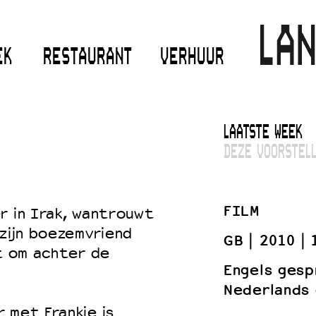
EK
RESTAURANT
VERHUUR
LAATSTE WEEK
DEZE VOORSTELL
FILM
r in Irak, wantrouwt
 zijn boezemvriend
GB
2010
it om achter de
Engels gesp
Nederlands 
 met Frankie is