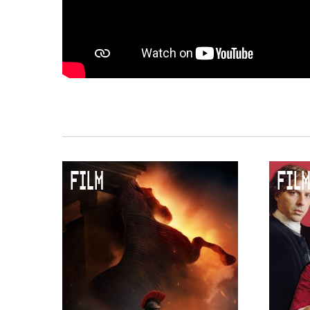
Duurzaamheid
Culturele boycot Israël
Ruimte voor artistieke vrijheid –
FILM
FILM