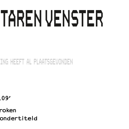
ING HEEFT AL PLAATSGEVONDEN
109’
roken
ondertiteld