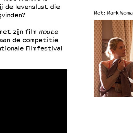
j de levenslust die
Met: Mark Womac
gvinden?
met zijn film
Route
aan de competitie
tionale Filmfestival