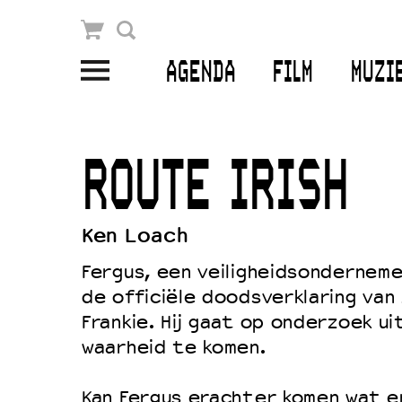
Winkelmandje
Zoek
AGENDA
FILM
MUZI
PLAN JE BEZOEK
Openingstijden & contact
ROUTE IRISH
Bereikbaarheid
Kaartverkoop
Ken Loach
Fergus, een veiligheidsonderneme
de officiële doodsverklaring van
EDUCATIE
Frankie. Hij gaat op onderzoek u
Schoolvoorstellingen
waarheid te komen.
Filmprogramma’s Primair Onderwijs
Kan Fergus erachter komen wat er