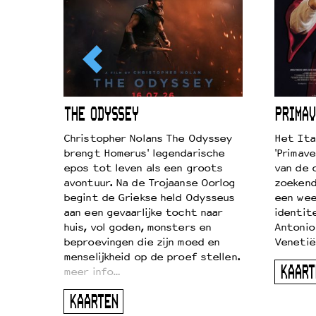
ICL
THE ODYSSEY
PRIMAV
k je de
Christopher Nolans The Odyssey
Het Ita
aires
brengt Homerus' legendarische
'Primave
on
epos tot leven als een groots
van de 
…
avontuur. Na de Trojaanse Oorlog
zoekende
begint de Griekse held Odysseus
een wee
aan een gevaarlijke tocht naar
identit
huis, vol goden, monsters en
Antonio
beproevingen die zijn moed en
Venetië
menselijkheid op de proef stellen.
KAART
meer info…
KAARTEN