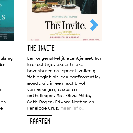
THE INVITE
alsing
Een ongemakkelijk etentje met hun
der
luidruchtige, excentrieke
bovenburen ontspoort volledig.
Wat begint als een confrontatie,
mondt uit in een nacht vol
n
verrassingen, chaos en
onthullingen. Met Olivia Wilde,
een
Seth Rogen, Edward Norton en
te
Penelope Cruz.
meer info…
KAARTEN