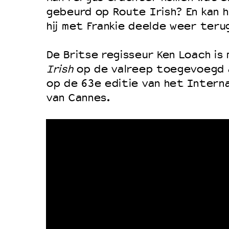
Filmprogramma’s VO/MBO
gebeurd op Route Irish? En kan hi
Speciale educatieprogramma’s
hij met Frankie deelde weer teru
De Britse regisseur Ken Loach is 
OVER LANTARENVENSTER
Irish
op de valreep toegevoegd 
Wat we doen
op de 63e editie van het Interna
van Cannes.
Werken bij
Wie is wie
Word vriend
Historie
Partners
Huisregels
Privacyverklaring
Integriteits- en gedragscode