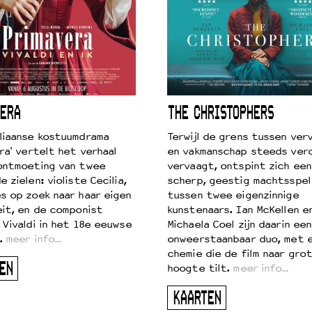
ERA
THE CHRISTOPHERS
liaanse kostuumdrama
Terwijl de grens tussen verv
ra' vertelt het verhaal
en vakmanschap steeds ver
ontmoeting van twee
vervaagt, ontspint zich een
 zielen: violiste Cecilia,
scherp, geestig machtsspel
s op zoek naar haar eigen
tussen twee eigenzinnige
eit, en de componist
kunstenaars. Ian McKellen e
 Vivaldi in het 18e eeuwse
Michaela Coel zijn daarin een
.
meer info…
onweerstaanbaar duo, met 
chemie die de film naar gro
EN
hoogte tilt.
meer info…
KAARTEN