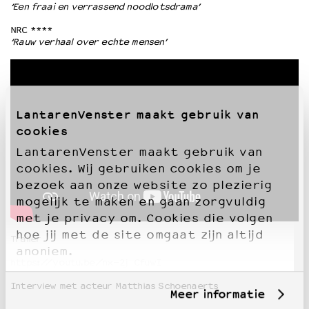
‘Een fraai en verrassend noodlotsdrama’
NRC ****
‘Rauw verhaal over echte mensen’
LantarenVenster maakt gebruik van
cookies
LantarenVenster maakt gebruik van
cookies. Wij gebruiken cookies om je
bezoek aan onze website zo plezierig
mogelijk te maken en gaan zorgvuldig
met je privacy om. Cookies die volgen
hoe jij met de site omgaat zijn altijd
Trailer
anoniem.
https://youtu.be/nx-2j_CfuwI
Interview met acteur Matthias Schoenaerts
Meer informatie