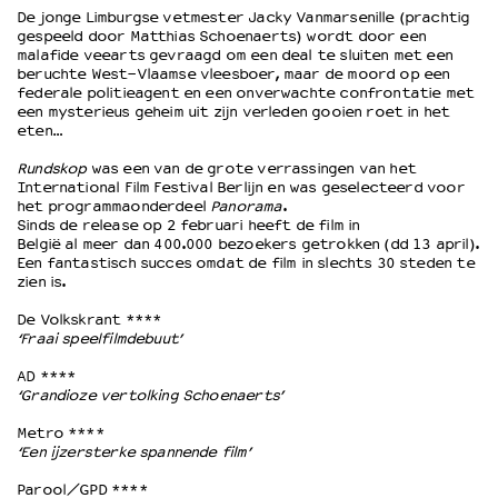
De jonge Limburgse vetmester Jacky Vanmarsenille (prachtig
gespeeld door Matthias Schoenaerts) wordt door een
malafide veearts gevraagd om een deal te sluiten met een
OVER LANTARENVENSTER
beruchte West-Vlaamse vleesboer, maar de moord op een
Wat we doen
federale politieagent en een onverwachte confrontatie met
een mysterieus geheim uit zijn verleden gooien roet in het
Werken bij
eten…
Wie is wie
Word vriend
Rundskop
was een van de grote verrassingen van het
International Film Festival Berlijn en was geselecteerd voor
Historie
het programmaonderdeel
Panorama
.
Partners
Sinds de release op 2 februari heeft de film in
België al meer dan 400.000 bezoekers getrokken (dd 13 april).
Huisregels
Een fantastisch succes omdat de film in slechts 30 steden te
Privacyverklaring
zien is.
Integriteits- en gedragscode
De Volkskrant ****
Duurzaamheid
‘Fraai speelfilmdebuut’
Culturele boycot Israël
AD ****
Ruimte voor artistieke vrijheid – VNPF
‘Grandioze vertolking Schoenaerts’
Metro ****
‘Een ijzersterke spannende film’
Parool/GPD ****