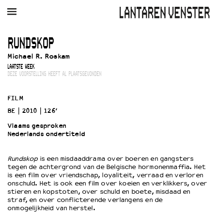
AGENDA
FILM
MUZIEK
RESTAURANT
VERHUUR
RUNDSKOP
Michael R. Roskam
Winkelmandje
Zoek
LAATSTE WEEK
DEZE VOORSTELLING HEEFT AL PLAATSGEVONDEN
PLAN JE BEZOEK
Openingstijden & contact
FILM
Bereikbaarheid
BE
2010
126’
Kaartverkoop
Vlaams gesproken
Nederlands ondertiteld
EDUCATIE
Rundskop
is een misdaaddrama over boeren en gangsters
tegen de achtergrond van de Belgische hormonenmaffia. Het
Schoolvoorstellingen
is een film over vriendschap, loyaliteit, verraad en verloren
Filmprogramma’s Primair Onderwijs
onschuld. Het is ook een film over koeien en verklikkers, over
stieren en kopstoten, over schuld en boete, misdaad en
Filmprogramma’s VO/MBO
straf, en over conflicterende verlangens en de
Speciale educatieprogramma’s
onmogelijkheid van herstel.