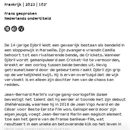
Frankrijk
2023
103’
Frans gesproken
OVER LANTARENVENSTER
Nederlands ondertiteld
Wat we doen
Werken bij
Wie is wie
Word vriend
De 14-jarige Djibril leidt een gevaarlijk bestaan als bendelid in
een sloppenwijk in Marseille. Zijn zwangere vriendin Camilla
Historie
behoort tot een rivaliserende bende, de Crickets. Wanneer
Partners
Djibril wordt gemanipuleerd een Cricket-lid te vermoorden,
Huisregels
breekt er een oorlog tussen beide bendes uit. Hevig
getraumatiseerd door de gebeurtenis raakt Djibril zijn grip
Privacyverklaring
op de werkelijkheid kwijt. Hij is ervan overtuigd dat de wijk
Integriteits- en gedragscode
vervloekt is en alleen zijn dochter hen van de chaos kan
redden.
Duurzaamheid
Culturele boycot Israël
Jean-Bernard Marlin’s vurige gang-oorlogsfilm
Salem
Ruimte voor artistieke vrijheid – VNPF
bevestigt het talent dat hij eerder al toonde met zijn debuut
Shéhérezade
, waarmee hij in 2018 de Jean Vigo Award en de
César voor Beste Eerste Film won. Geïnspireerd door zijn
eigen jeugd, voegt Jean-Bernard Marlin een magisch element
toe aan het genre van de Franse banlieue-film, wat
resulteert in een unieke en betoverende kijk op het leven in
deze vaak onderbelichte buurten.