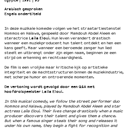
Egypte
1991
95’
Arabisch gesproken
Engels ondertiteld
OVER LANTARENVENSTER
Wat we doen
In deze muzikale komedie volgen we het straatartiestenstel
Werken bij
Hommos en Halawa, gespeeld door Mamdouh Abdel Aleem en
Wie is wie
steractrice
Laila Eloui
. Hun leven verandert drastisch
Word vriend
wanneer een muziekproducent hun talent ontdekt en hen een
kans geeft. Maar wanneer een beroemde zanger hun lied
Historie
steelt en uitbrengt onder zijn eigen naam, beginnen ze een
Partners
strijd om erkenning en rechtvaardigheid.
Huisregels
De film is een vrolijke maar kritische kijk op artistieke
Privacyverklaring
integriteit en de machtsstructuren binnen de muziekindustrie,
Integriteits- en gedragscode
met scherpe humor en ontroerende momenten.
Duurzaamheid
De vertoning wordt gevolgd door een Q&A met
Culturele boycot Israël
hoofdrolspeelster Laila Eloui.
Ruimte voor artistieke vrijheid – VNPF
In this musical comedy, we follow the street performer duo
Hommos and Halawa, played by Mamdouh Abdel Aleem and star
actress Laila Eloui. Their lives change drastically when a music
producer discovers their talent and gives them a chance.
But when a famous singer steals their song and releases it
under his own name, they begin a fight for recognition and