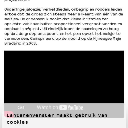
Onderlinge jaloezie, verliefdheden, onbegrip en roddels leiden
ertoe dat de groep zich steeds meer afkeert van één van de
OVER LANTARENVENSTER
meisjes. De groepsdruk maakt dat kleine irritaties ten
Wat we doen
opzichte van haar buiten proportioneel vergroot worden en
omslaan in afgunst. Uiteindelijk lopen de spanningen zo hoog
Werken bij
op dat de groep ontspoort en het plan opvat het meisje te
Wie is wie
vermoorden. Geïnspireerd op de moord op de Nijmeegse Maja
Word vriend
Bradaric in 2003.
Historie
Partners
Huisregels
Privacyverklaring
Integriteits- en gedragscode
Duurzaamheid
Culturele boycot Israël
Ruimte voor artistieke vrijheid – VNPF
LantarenVenster maakt gebruik van
cookies