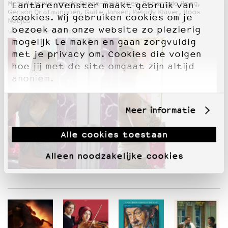
Met: Matthijs van de Sande-Bakhuijzen, Robert de Hoog,
LantarenVenster maakt gebruik van
Gerson Oratmangoen, Gaite Jansen, Melody Klaver, Roos
cookies. Wij gebruiken cookies om je
Netjes
bezoek aan onze website zo plezierig
www.schemerdefilm.nl
mogelijk te maken en gaan zorgvuldig
met je privacy om. Cookies die volgen
hoe jij met de site omgaat zijn altijd
anoniem.
Meer informatie
Alle cookies toestaan
Alleen noodzakelijke cookies