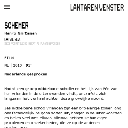
AGENDA
FILM
MUZIEK
RESTAURANT
VERHUUR
SCHEMER
Hanro Smitsman
Winkelmandje
Zoek
LAATSTE WEEK
DEZE VOORSTELLING HEEFT AL PLAATSGEVONDEN
PLAN JE BEZOEK
Openingstijden & contact
FILM
Bereikbaarheid
NL
2010
91’
Kaartverkoop
Nederlands gesproken
Nadat een groep middelbare scholieren het lijk van één van
EDUCATIE
hun vrienden in de uiterwaarden vindt, ontrafelt zich
langzaam het verhaal achter deze gruwelijke moord.
Schoolvoorstellingen
Filmprogramma’s Primair Onderwijs
Zes middelbare schoolvrienden zijn een broeierige zomer lang
onafscheidelijk. Ze gaan samen uit, hangen in de uiterwaarden
Filmprogramma’s VO/MBO
en bellen veel met elkaar. Allemaal hebben ze hun eigen
Speciale educatieprogramma’s
problemen en onzekerheden, die ze op de anderen
projecteren.