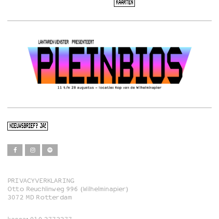
KAARTEN
NIEUWSBRIEF? JA!
PRIVACYVERKLARING
Otto Reuchlinweg 996 (Wilhelminapier)
Film
3072 MD Rotterdam
Muziek