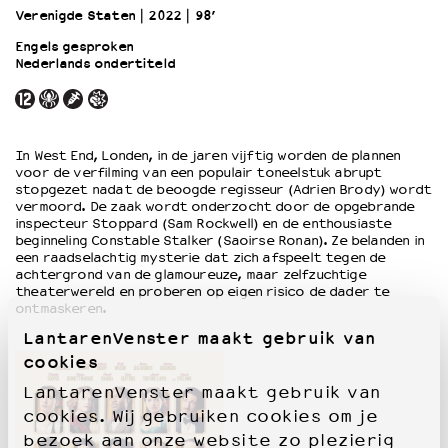
Verenigde Staten
2022
98’
Engels gesproken
OVER LANTARENVENSTER
Nederlands ondertiteld
Wat we doen
Werken bij
Wie is wie
Word vriend
In West End, Londen, in de jaren vijftig worden de plannen
voor de verfilming van een populair toneelstuk abrupt
Historie
stopgezet nadat de beoogde regisseur (Adrien Brody) wordt
Partners
vermoord. De zaak wordt onderzocht door de opgebrande
Huisregels
inspecteur Stoppard (Sam Rockwell) en de enthousiaste
beginneling Constable Stalker (Saoirse Ronan). Ze belanden in
Privacyverklaring
een raadselachtig mysterie dat zich afspeelt tegen de
Integriteits- en gedragscode
achtergrond van de glamoureuze, maar zelfzuchtige
theaterwereld en proberen op eigen risico de dader te
Duurzaamheid
ontmaskeren.
Culturele boycot Israël
LantarenVenster maakt gebruik van
Ruimte voor artistieke vrijheid – VNPF
cookies
LantarenVenster maakt gebruik van
cookies. Wij gebruiken cookies om je
bezoek aan onze website zo plezierig