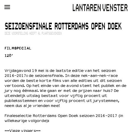
AGENDA
FILM
MUZIEK
RESTAURANT
VERHUUR
SEIZOENSFINALE ROTTERDAMS OPEN DOEK
DEZE VOORSTELLING HEEFT AL PLAATSGEVONDEN
Winkelmandje
Zoek
FILMSPECIAL
PLAN JE BEZOEK
120’
Openingstijden & contact
Bereikbaarheid
Vrijdagavond 19 mei is de laatste editie van het seizoen
Kaartverkoop
2016-2017: de seizoensfinale. In deze nek-aan-nek-race
worden de beste korte films van alle edities uit dit seizoen
vertoond. Op het einde van de avond stemt het publiek en de
jury nog éénmaal. Wie gaan er met de prijzen naar huis? De
uiteindelijk uitslag bestaat voor vijftig procent uit
EDUCATIE
publieksstemmen en voor vijftig procent uit jurystemmen,
Schoolvoorstellingen
neem dus al je vrienden mee!
Filmprogramma’s Primair Onderwijs
Finaleselectie Rotterdams Open Doek seizoen 2016-2017 (in
Filmprogramma’s VO/MBO
willekeurige volgorde):
Speciale educatieprogramma’s
==Vieze vingers==