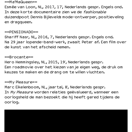
==Ma’MaQueen==
Esmée van Loon, NL, 2017, 17′, Nederlands gespr. Engels ond.
In deze korte documentaire zien we de
fashionable
duizendpoot Dennis Bijleveld: mode-ontwerper, positieveling
en dragqueen.
==PENSIONADO==
Shariff Nasr, NL, 2016, 7′, Nederlands gespr. Engels ond.
Na 29 jaar lopende-band-werk, zwaait Peter af. Een film over
de kunst van het afscheid nemen.
==Brocante==
Hero Hemmingsley, NL, 2015, 19′, Nederlands gespr.
Een roadmovie over het kiezen van je eigen weg, de druk om
keuzes te maken en de drang om te willen vluchten.
==My Pleasure==
Marc Eikelenboom, NL, jaartal, 8′, Nederlands gespr.
In
My Pleasure
worden relaties geëvalueerd, wanneer een
oorlogsheld de man bezoekt die hij heeft gered tijdens de
oorlog.