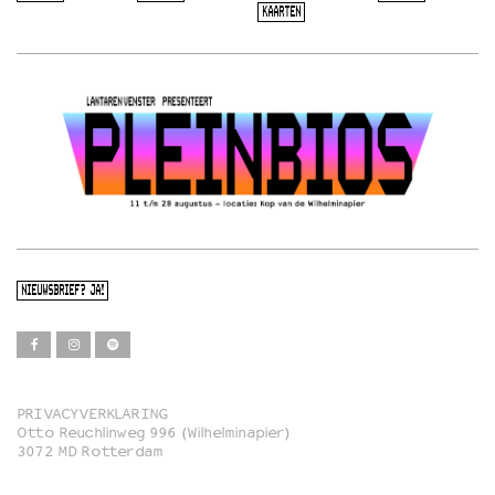
KAARTEN
NIEUWSBRIEF? JA!
PRIVACYVERKLARING
Otto Reuchlinweg 996 (Wilhelminapier)
Film
3072 MD Rotterdam
Muziek