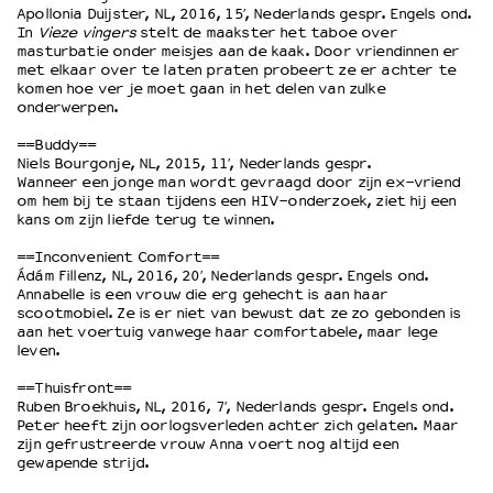
Apollonia Duijster, NL, 2016, 15′, Nederlands gespr. Engels ond.
In
Vieze vingers
stelt de maakster het taboe over
masturbatie onder meisjes aan de kaak. Door vriendinnen er
OVER LANTARENVENSTER
met elkaar over te laten praten probeert ze er achter te
Wat we doen
komen hoe ver je moet gaan in het delen van zulke
onderwerpen.
Werken bij
Wie is wie
==Buddy==
Word vriend
Niels Bourgonje, NL, 2015, 11′, Nederlands gespr.
Wanneer een jonge man wordt gevraagd door zijn ex-vriend
Historie
om hem bij te staan tijdens een HIV-onderzoek, ziet hij een
Partners
kans om zijn liefde terug te winnen.
Huisregels
==Inconvenient Comfort==
Privacyverklaring
Ádám Fillenz, NL, 2016, 20′, Nederlands gespr. Engels ond.
Annabelle is een vrouw die erg gehecht is aan haar
Integriteits- en gedragscode
scootmobiel. Ze is er niet van bewust dat ze zo gebonden is
Duurzaamheid
aan het voertuig vanwege haar comfortabele, maar lege
Culturele boycot Israël
leven.
Ruimte voor artistieke vrijheid – VNPF
==Thuisfront==
Ruben Broekhuis, NL, 2016, 7′, Nederlands gespr. Engels ond.
Peter heeft zijn oorlogsverleden achter zich gelaten. Maar
zijn gefrustreerde vrouw Anna voert nog altijd een
gewapende strijd.