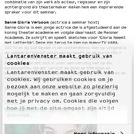
combinatie van zijn werk als acteur, regisseur en zijn
achtergrond als theatermaker maken hem een inspirerende
spreker voor dit seminar.
Sanne Gloria Verboom
(actrice & seminar host)
Sanne Gloria is een jonge actrice die is afgestudeerd aan de
koning theateracademie en volgde daarnaast de Meisner
Academie. Ze schrijft en speelt sketches voor ‘Gloria Neemt
Het Letterlijk’. Deze zijn terug te zien op
HumorTV
VARA
,
101TV
en bij Giel Beelen in de ochtendshow. Hierop volgend is
de webserie “
Gloria
” ontstaan en heeft ze de korte film ?
LantarenVenster maakt gebruik van
waar ze zelf ook in meespeelt – ‘Zomers blijven niet’
cookies
ontwikkeld. Ze zet zich in voor een vervolg hierop als
bioscoopfilm. Verder vervult ze diverse filmrollen en
LantarenVenster maakt gebruik van
presenteert deze ondernemende dame de grote Cabaret en
Kleinkunstfestivals van Nederland.
cookies. Wij gebruiken cookies om je
bezoek aan onze website zo plezierig
De laatste gast wordt komende week bekend gemaakt.
mogelijk te maken en gaan zorgvuldig
met je privacy om. Cookies die volgen
facebook
hoe jij met de site omgaat zijn altijd
anoniem.
Meer informatie