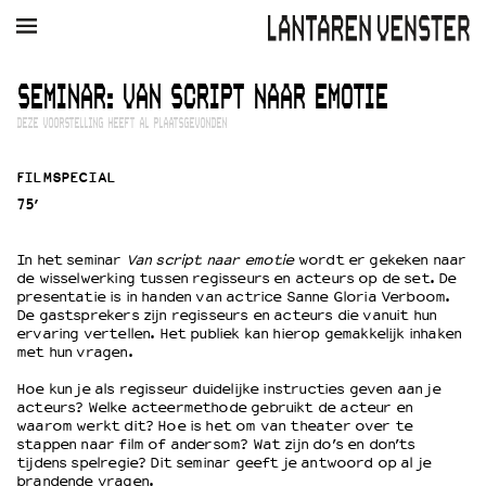
AGENDA
FILM
MUZIEK
RESTAURANT
VERHUUR
SEMINAR: VAN SCRIPT NAAR EMOTIE
DEZE VOORSTELLING HEEFT AL PLAATSGEVONDEN
Winkelmandje
Zoek
FILMSPECIAL
PLAN JE BEZOEK
75’
Openingstijden & contact
Bereikbaarheid
In het seminar
Van script naar emotie
wordt er gekeken naar
Kaartverkoop
de wisselwerking tussen regisseurs en acteurs op de set. De
presentatie is in handen van actrice Sanne Gloria Verboom.
De gastsprekers zijn regisseurs en acteurs die vanuit hun
ervaring vertellen. Het publiek kan hierop gemakkelijk inhaken
met hun vragen.
EDUCATIE
Schoolvoorstellingen
Hoe kun je als regisseur duidelijke instructies geven aan je
Filmprogramma’s Primair Onderwijs
acteurs? Welke acteermethode gebruikt de acteur en
waarom werkt dit? Hoe is het om van theater over te
Filmprogramma’s VO/MBO
stappen naar film of andersom? Wat zijn do’s en don’ts
Speciale educatieprogramma’s
tijdens spelregie? Dit seminar geeft je antwoord op al je
brandende vragen.