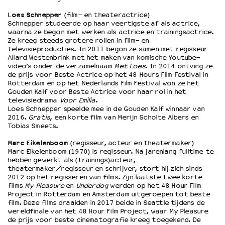
Loes Schnepper
(film- en theateractrice)
Schnepper studeerde op haar veertigste af als actrice,
OVER LANTARENVENSTER
waarna ze begon met werken als actrice en trainingsactrice.
Wat we doen
Ze kreeg steeds grotere rollen in film- en
televisieproducties. In 2011 begon ze samen met regisseur
Werken bij
Allard Westenbrink met het maken van komische Youtube-
Wie is wie
video’s onder de verzamelnaam
Met Loes
. In 2014 ontving ze
Word vriend
de prijs voor Beste Actrice op het 48 Hours Film Festival in
Rotterdam en op het Nederlands Film Festival won ze het
Historie
Gouden Kalf voor Beste Actrice voor haar rol in het
Partners
televisiedrama
Voor Emilia
.
Loes Schnepper speelde mee in de Gouden Kalf winnaar van
Huisregels
2016.
Gratis
, een korte film van Merijn Scholte Albers en
Privacyverklaring
Tobias Smeets.
Integriteits- en gedragscode
Marc Eikelenboom
(regisseur, acteur en theatermaker)
Duurzaamheid
Marc Eikelenboom (1970) is regisseur. Na jarenlang fulltime te
Culturele boycot Israël
hebben gewerkt als (trainings)acteur,
theatermaker/regisseur en schrijver, stort hij zich sinds
Ruimte voor artistieke vrijheid – VNPF
2012 op het regisseren van films. Zijn laatste twee korte
films
My Pleasure
en
Underdog
werden op het 48 Hour Film
Project in Rotterdam en Amsterdam uitgeroepen tot beste
film. Deze films draaiden in 2017 beide in Seattle tijdens de
wereldfinale van het 48 Hour Film Project, waar My Pleasure
de prijs voor beste cinematografie kreeg toegekend. De